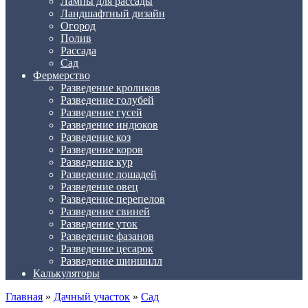
Лампы для рассады
Ландшафтный дизайн
Огород
Полив
Рассада
Сад
Фермерство
Разведение кроликов
Разведение голубей
Разведение гусей
Разведение индюков
Разведение коз
Разведение коров
Разведение кур
Разведение лошадей
Разведение овец
Разведение перепелов
Разведение свиней
Разведение уток
Разведение фазанов
Разведение цесарок
Разведение шиншилл
Калькуляторы
Главная
»
Дачный участок
»
Сад