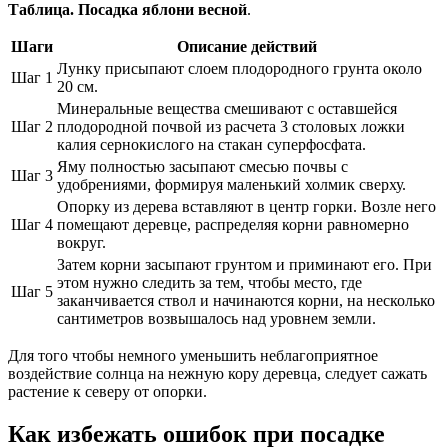
Таблица. Посадка яблони весной
.
Шаги
Описание действий
Лунку присыпают слоем плодородного грунта около
Шаг 1
20 см.
Минеральные вещества смешивают с оставшейся
Шаг 2
плодородной почвой из расчета 3 столовых ложки
калия сернокислого на стакан суперфосфата.
Яму полностью засыпают смесью почвы с
Шаг 3
удобрениями, формируя маленький холмик сверху.
Опорку из дерева вставляют в центр горки. Возле него
Шаг 4
помещают деревце, распределяя корни равномерно
вокруг.
Затем корни засыпают грунтом и приминают его. При
этом нужно следить за тем, чтобы место, где
Шаг 5
заканчивается ствол и начинаются корни, на несколько
сантиметров возвышалось над уровнем земли.
Для того чтобы немного уменьшить неблагоприятное
воздействие солнца на нежную кору деревца, следует сажать
растение к северу от опорки.
Как избежать ошибок при посадке