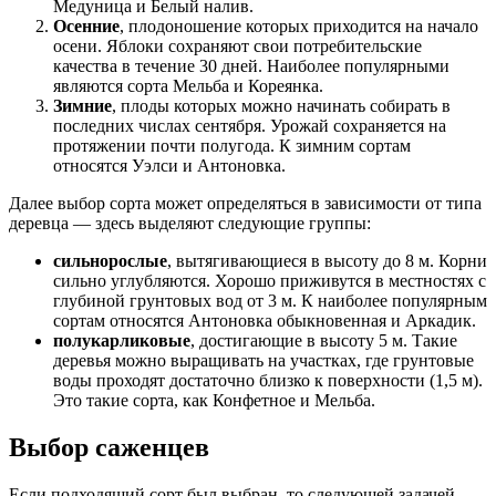
Медуница и Белый налив.
Осенние
, плодоношение которых приходится на начало
осени. Яблоки сохраняют свои потребительские
качества в течение 30 дней. Наиболее популярными
являются сорта Мельба и Кореянка.
Зимние
, плоды которых можно начинать собирать в
последних числах сентября. Урожай сохраняется на
протяжении почти полугода. К зимним сортам
относятся Уэлси и Антоновка.
Далее выбор сорта может определяться в зависимости от типа
деревца — здесь выделяют следующие группы:
сильнорослые
, вытягивающиеся в высоту до 8 м. Корни
сильно углубляются. Хорошо приживутся в местностях с
глубиной грунтовых вод от 3 м. К наиболее популярным
сортам относятся Антоновка обыкновенная и Аркадик.
полукарликовые
, достигающие в высоту 5 м. Такие
деревья можно выращивать на участках, где грунтовые
воды проходят достаточно близко к поверхности (1,5 м).
Это такие сорта, как Конфетное и Мельба.
Выбор саженцев
Если подходящий сорт был выбран, то следующей задачей,