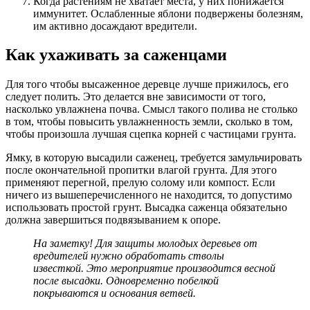
Когда растениям не хватает места, у них понижается
иммунитет. Ослабленные яблони подвержены болезням,
им активно досаждают вредители.
Как ухаживать за саженцами
Для того чтобы высаженное деревце лучше прижилось, его
следует полить. Это делается вне зависимости от того,
насколько увлажнена почва. Смысл такого полива не столько
в том, чтобы повысить увлажненность земли, сколько в том,
чтобы произошла лучшая сцепка корней с частицами грунта.
Ямку, в которую высадили саженец, требуется замульчировать
после окончательной пропитки влагой грунта. Для этого
применяют перегной, прелую солому или компост. Если
ничего из вышеперечисленного не находится, то допустимо
использовать простой грунт. Высадка саженца обязательно
должна завершиться подвязыванием к опоре.
На заметку! Для защиты молодых деревьев от
вредителей нужно обработать стволы
известкой. Это мероприятие производится весной
после высадки. Одновременно побелкой
покрываются и основания ветвей.