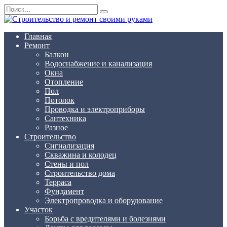
Перейти
Search
к
for:
содержанию
Главная
Ремонт
Балкон
Водоснабжение и канализация
Окна
Отопление
Пол
Потолок
Проводка и электроприборы
Сантехника
Разное
Строительство
Сигнализация
Скважина и колодец
Стены и пол
Строительство дома
Терраса
Фундамент
Электропроводка и оборудование
Участок
Борьба с вредителями и болезнями