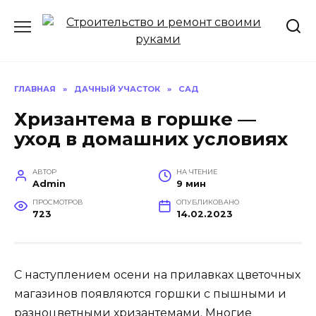
Перейти
к
содержанию
ГЛАВНАЯ
»
ДАЧНЫЙ УЧАСТОК
»
САД
Хризантема в горшке —
уход в домашних условиях
АВТОР
НА ЧТЕНИЕ
Admin
9 мин
ПРОСМОТРОВ
ОПУБЛИКОВАНО
723
14.02.2023
С наступлением осени на прилавках цветочных
магазинов появляются горшки с пышными и
разноцветными хризантемами. Многие