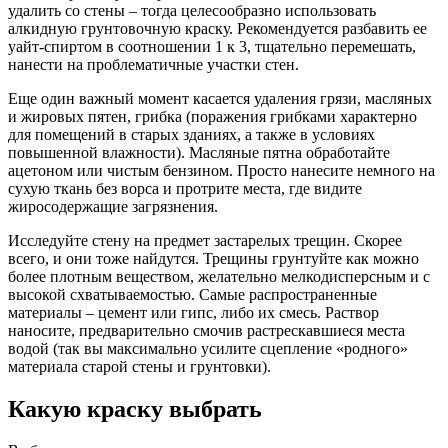
удалить со стены – тогда целесообразно использовать
алкидную грунтовочную краску. Рекомендуется разбавить ее
уайт-спиртом в соотношении 1 к 3, тщательно перемешать,
нанести на проблематичные участки стен.
Еще один важный момент касается удаления грязи, масляных
и жировых пятен, грибка (поражения грибками характерно
для помещений в старых зданиях, а также в условиях
повышенной влажности). Масляные пятна обработайте
ацетоном или чистым бензином. Просто нанесите немного на
сухую ткань без ворса и протрите места, где видите
жиросодержащие загрязнения.
Исследуйте стену на предмет застарелых трещин. Скорее
всего, и они тоже найдутся. Трещины грунтуйте как можно
более плотным веществом, желательно мелкодисперсным и с
высокой схватываемостью. Самые распространенные
материалы – цемент или гипс, либо их смесь. Раствор
наносите, предварительно смочив растрескавшиеся места
водой (так вы максимально усилите сцепление «родного»
материала старой стены и грунтовки).
Какую краску выбрать