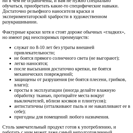
ни в чем не ограничены, и вам не нужно специально
обучаться, приобретать какие-то специфические навыки.
Достаточно рельефного наносителя краски и
экспериментаторской храбрости в художественном
разукрашивании.
Фактурные краски хотя и стоят дороже обычных «гладких»,
но имеют ряд неоспоримых преимуществ:
служат по 8-10 лет без утраты внешней
привлекательности;
не боятся прямого солнечного света (не выгорают);
легко наносятся;
после высыхания достаточно крепки, не боятся
механических повреждений;
защищены от разрушения (не боятся плесени, грибков,
влаги);
просты в эксплуатации (иногда делайте влажную
обработку тканью, протирайте места вокруг
выключателей, вблизи косяков и плинтусов);
антистатичны (отталкивают пыль и не накапливают ее в
себе);
пригодны для помещений любого назначения.
Столь замечательный продукт готов к употреблению, и
работать с ним может даже самый неподготовленный