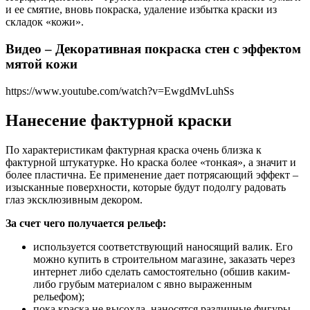
и ее смятие, вновь покраска, удаление избытка краски из
складок «кожи».
Видео – Декоративная покраска стен с эффектом
мятой кожи
https://www.youtube.com/watch?v=EwgdMvLuhSs
Нанесение фактурной краски
По характеристикам фактурная краска очень близка к
фактурной штукатурке. Но краска более «тонкая», а значит и
более пластична. Ее применение дает потрясающий эффект –
изысканные поверхности, которые будут подолгу радовать
глаз эксклюзивным декором.
За счет чего получается рельеф:
используется соответствующий наносящий валик. Его
можно купить в строительном магазине, заказать через
интернет либо сделать самостоятельно (обшив каким-
либо грубым материалом с явно выраженным
рельефом);
пока краска не высохла, наносятся различные фигуры