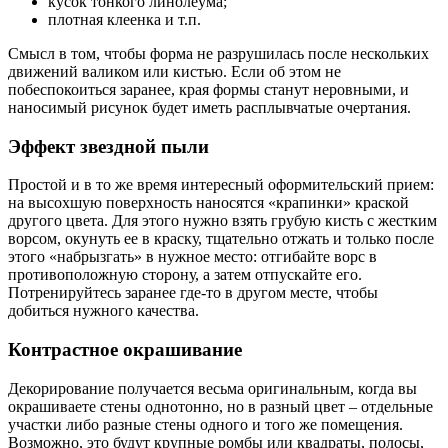
кусок тонкого линолеума;
плотная клеенка и т.п.
Смысл в том, чтобы форма не разрушилась после нескольких
движений валиком или кистью. Если об этом не
побеспокоиться заранее, края формы станут неровными, и
наносимый рисунок будет иметь расплывчатые очертания.
Эффект звездной пыли
Простой и в то же время интересный оформительский прием:
на высохшую поверхность наносятся «крапинки» краской
другого цвета. Для этого нужно взять грубую кисть с жестким
ворсом, окунуть ее в краску, тщательно отжать и только после
этого «набрызгать» в нужное место: отгибайте ворс в
противоположную сторону, а затем отпускайте его.
Потренируйтесь заранее где-то в другом месте, чтобы
добиться нужного качества.
Контрастное окрашивание
Декорирование получается весьма оригинальным, когда вы
окрашиваете стены однотонно, но в разный цвет – отдельные
участки либо разные стены одного и того же помещения.
Возможно, это будут крупные ромбы или квадраты, полосы,