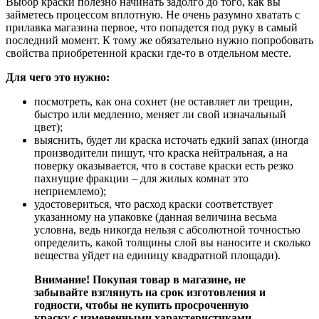
Выбор краски полезно начинать задолго до того, как вы
займетесь процессом вплотную. Не очень разумно хватать с
прилавка магазина первое, что попадется под руку в самый
последний момент. К тому же обязательно нужно попробовать
свойства приобретенной краски где-то в отдельном месте.
Для чего это нужно:
посмотреть, как она сохнет (не оставляет ли трещин,
быстро или медленно, меняет ли свой изначальный
цвет);
выяснить, будет ли краска источать едкий запах (иногда
производители пишут, что краска нейтральная, а на
поверку оказывается, что в составе краски есть резко
пахнущие фракции – для жилых комнат это
неприемлемо);
удостовериться, что расход краски соответствует
указанному на упаковке (данная величина весьма
условна, ведь никогда нельзя с абсолютной точностью
определить, какой толщины слой вы наносите и сколько
вещества уйдет на единицу квадратной площади).
Внимание! Покупая товар в магазине, не
забывайте взглянуть на срок изготовления и
годности, чтобы не купить просроченную
краску с измененными характеристиками
.