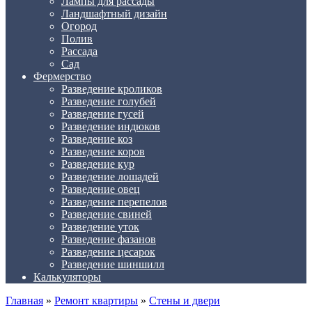
Лампы для рассады
Ландшафтный дизайн
Огород
Полив
Рассада
Сад
Фермерство
Разведение кроликов
Разведение голубей
Разведение гусей
Разведение индюков
Разведение коз
Разведение коров
Разведение кур
Разведение лошадей
Разведение овец
Разведение перепелов
Разведение свиней
Разведение уток
Разведение фазанов
Разведение цесарок
Разведение шиншилл
Калькуляторы
Главная
»
Ремонт квартиры
»
Стены и двери