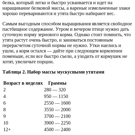
белка, который легко и быстро усваивается и идет на
наращивание белковой массы, а вареные измельченные злаки
хорошо перевариваются и утята быстро набирают вес.
Самым выгодным способом выращивания является свободное
пастбищное содержание. Утром и вечером птице нужно дать
суточную норму зернового корма. Однако стоит помнить, что
утята растут очень быстро, и заниматься постоянным
перерасчетом суточной нормы не нужно. Утки наелись и
ушли, а корм остался — дайте при следующем кормлении
поменьше, если все быстро съели, а уходить от кормушек не
хотят, увеличьте порции.
Таблица 2. Набор массы мускусными утятами
Возраст в неделях
Граммы
2
280 — 320
4
950 — 1150
6
2550 — 1600
8
3550 — 2000
9
3700 — 2100
10
3900 — 2250
12+
4500 — 2400