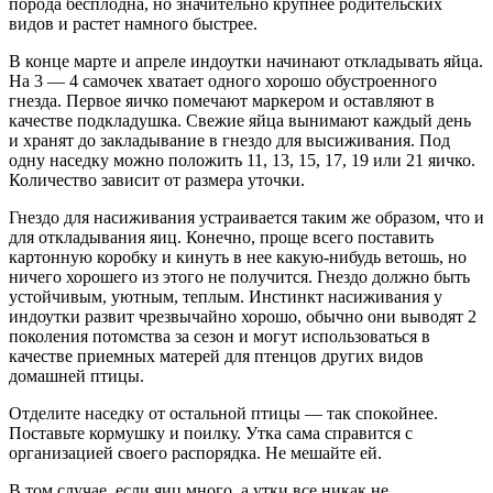
порода бесплодна, но значительно крупнее родительских
видов и растет намного быстрее.
В конце марте и апреле индоутки начинают откладывать яйца.
На 3 — 4 самочек хватает одного хорошо обустроенного
гнезда. Первое яичко помечают маркером и оставляют в
качестве подкладушка. Свежие яйца вынимают каждый день
и хранят до закладывание в гнездо для высиживания. Под
одну наседку можно положить 11, 13, 15, 17, 19 или 21 яичко.
Количество зависит от размера уточки.
Гнездо для насиживания устраивается таким же образом, что и
для откладывания яиц. Конечно, проще всего поставить
картонную коробку и кинуть в нее какую-нибудь ветошь, но
ничего хорошего из этого не получится. Гнездо должно быть
устойчивым, уютным, теплым. Инстинкт насиживания у
индоутки развит чрезвычайно хорошо, обычно они выводят 2
поколения потомства за сезон и могут использоваться в
качестве приемных матерей для птенцов других видов
домашней птицы.
Отделите наседку от остальной птицы — так спокойнее.
Поставьте кормушку и поилку. Утка сама справится с
организацией своего распорядка. Не мешайте ей.
В том случае, если яиц много, а утки все никак не