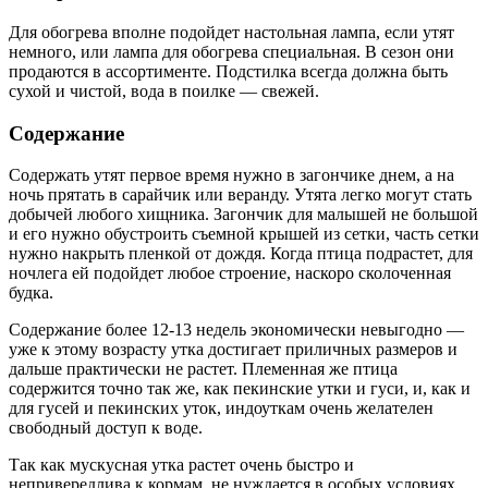
Для обогрева вполне подойдет настольная лампа, если утят
немного, или лампа для обогрева специальная. В сезон они
продаются в ассортименте. Подстилка всегда должна быть
сухой и чистой, вода в поилке — свежей.
Содержание
Содержать утят первое время нужно в загончике днем, а на
ночь прятать в сарайчик или веранду. Утята легко могут стать
добычей любого хищника. Загончик для малышей не большой
и его нужно обустроить съемной крышей из сетки, часть сетки
нужно накрыть пленкой от дождя. Когда птица подрастет, для
ночлега ей подойдет любое строение, наскоро сколоченная
будка.
Содержание более 12-13 недель экономически невыгодно —
уже к этому возрасту утка достигает приличных размеров и
дальше практически не растет. Племенная же птица
содержится точно так же, как пекинские утки и гуси, и, как и
для гусей и пекинских уток, индоуткам очень желателен
свободный доступ к воде.
Так как мускусная утка растет очень быстро и
непривередлива к кормам, не нуждается в особых условиях,