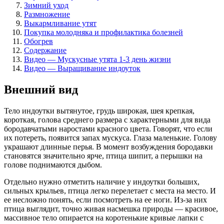
Зимний уход
Размножение
Выкармливание утят
Покупка молодняка и профилактика болезней
Обогрев
Содержание
Видео — Мускусные утята 1-3 день жизни
Видео — Выращивание индоуток
Внешний вид
Тело индоутки вытянутое, грудь широкая, шея крепкая,
короткая, голова среднего размера с характерными для вида
бородавчатыми наростами красного цвета. Говорят, что если
их потереть, появится запах мускуса. Глаза маленькие. Голову
украшают длинные перья. В момент возбуждения бородавки
становятся значительно ярче, птица шипит, а перышки на
голове поднимаются дыбом.
Отдельно нужно отметить наличие у индоутки больших,
сильных крыльев, птица легко перелетает с места на место. И
ее несложно понять, если посмотреть на ее ноги. Из-за них
птица выглядит, точно живая насмешка природы — красивое,
массивное тело опирается на коротенькие кривые лапки с