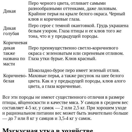
Перо черного цвета, отливает самыми
разнообразными оттенками, даже лиловым.
Дикая
Крайние перья на крыле белого окраса. Черный
клюв и коричневые глаза.
Перо серое с темной окантовкой. Грудь украшена
Дикая
белым узором. Глаза птицы и ее клюв того же
голубая
тона, что и у предыдущей породы.
Коричневая
дикая
Перо преимущественно светло-коричневого
также
окраса с зеленоватым или сиреневым отливом.
названа по
Глаза утки бурые. Клюв красный.
масти
Шоколадно-бурое перо имеет зеленый отлив.
Коричнево-
Маховые перья, а также рисунок на шее белого
белая
цвета. Как и у предыдущей породы, клюв алого
цвета, а глаза коричневые.
Все эти породы не имеют существенного отличия в размере
птицы, яйценоскости и качестве мяса. У самцов в среднем вес
составляет 4-5 кг, у самок — 2 или 2,5 кг. При хорошем уходе
и рациональном питании вес может быть значительно больше
— до 7 или 8 кг у самцов и 3,5-4 кг у самок.
Мускусная утка в хозяйстве