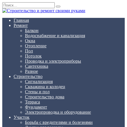
Перейти
Search
к
for:
содержанию
Главная
Ремонт
Балкон
Водоснабжение и канализация
Окна
Отопление
Пол
Потолок
Проводка и электроприборы
Сантехника
Разное
Строительство
Сигнализация
Скважина и колодец
Стены и пол
Строительство дома
Терраса
Фундамент
Электропроводка и оборудование
Участок
Борьба с вредителями и болезнями