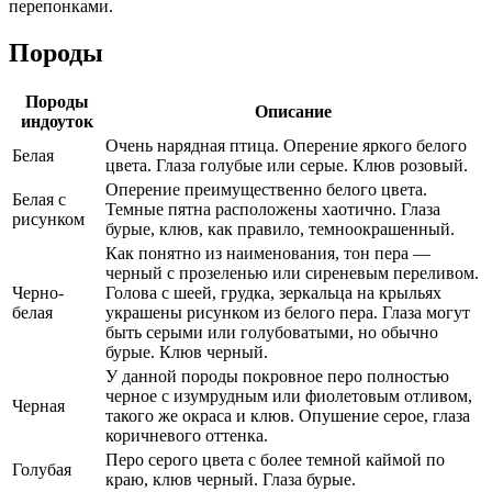
перепонками.
Породы
Породы
Описание
индоуток
Очень нарядная птица. Оперение яркого белого
Белая
цвета. Глаза голубые или серые. Клюв розовый.
Оперение преимущественно белого цвета.
Белая с
Темные пятна расположены хаотично. Глаза
рисунком
бурые, клюв, как правило, темноокрашенный.
Как понятно из наименования, тон пера —
черный с прозеленью или сиреневым переливом.
Черно-
Голова с шеей, грудка, зеркальца на крыльях
белая
украшены рисунком из белого пера. Глаза могут
быть серыми или голубоватыми, но обычно
бурые. Клюв черный.
У данной породы покровное перо полностью
черное с изумрудным или фиолетовым отливом,
Черная
такого же окраса и клюв. Опушение серое, глаза
коричневого оттенка.
Перо серого цвета с более темной каймой по
Голубая
краю, клюв черный. Глаза бурые.