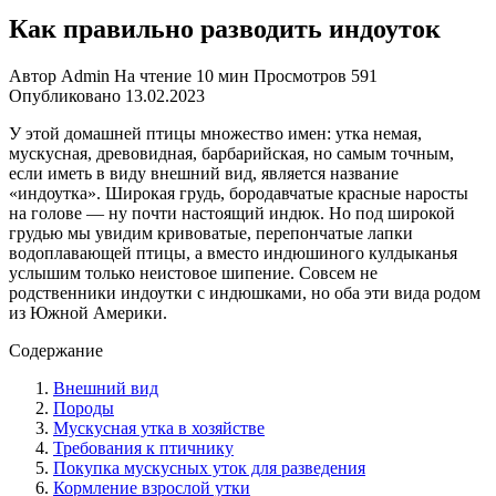
Как правильно разводить индоуток
Автор
Admin
На чтение
10 мин
Просмотров
591
Опубликовано
13.02.2023
У этой домашней птицы множество имен: утка немая,
мускусная, древовидная, барбарийская, но самым точным,
если иметь в виду внешний вид, является название
«индоутка». Широкая грудь, бородавчатые красные наросты
на голове — ну почти настоящий индюк. Но под широкой
грудью мы увидим кривоватые, перепончатые лапки
водоплавающей птицы, а вместо индюшиного кулдыканья
услышим только неистовое шипение. Совсем не
родственники индоутки с индюшками, но оба эти вида родом
из Южной Америки.
Содержание
Внешний вид
Породы
Мускусная утка в хозяйстве
Требования к птичнику
Покупка мускусных уток для разведения
Кормление взрослой утки