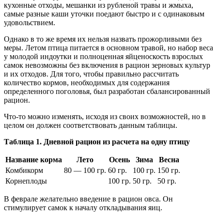
кухонные отходы, мешанки из рубленой травы и жмыха,
самые разные каши уточки поедают быстро и с одинаковым
удовольствием.
Однако в то же время их нельзя назвать прожорливыми без
меры. Летом птица питается в основном травой, но набор веса
у молодой индоутки и полноценная яйценоскость взрослых
самок невозможны без включения в рацион зерновых культур
и их отходов. Для того, чтобы правильно рассчитать
количество кормов, необходимых для содержания
определенного поголовья, был разработан сбалансированный
рацион.
Что-то можно изменять, исходя из своих возможностей, но в
целом он должен соответствовать данным таблицы.
Таблица 1. Дневной рацион из расчета на одну птицу
Название корма
Лето
Осень
Зима
Весна
Комбикорм
80 — 100 гр.
60 гр.
100 гр.
150 гр.
Корнеплоды
100 гр.
50 гр.
50 гр.
В феврале желательно введение в рацион овса. Он
стимулирует самок к началу откладывания яиц.