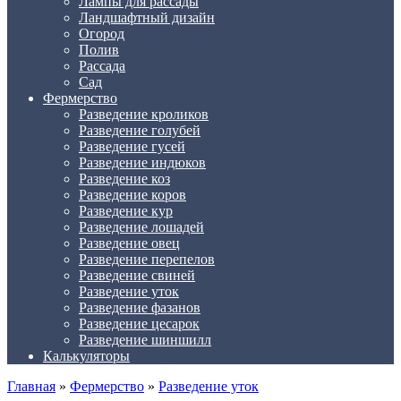
Лампы для рассады
Ландшафтный дизайн
Огород
Полив
Рассада
Сад
Фермерство
Разведение кроликов
Разведение голубей
Разведение гусей
Разведение индюков
Разведение коз
Разведение коров
Разведение кур
Разведение лошадей
Разведение овец
Разведение перепелов
Разведение свиней
Разведение уток
Разведение фазанов
Разведение цесарок
Разведение шиншилл
Калькуляторы
Главная
»
Фермерство
»
Разведение уток