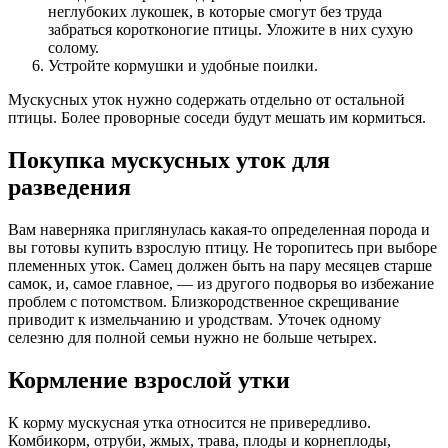
неглубоких лукошек, в которые смогут без труда
забраться коротконогие птицы. Уложите в них сухую
солому.
Устройте кормушки и удобные поилки.
Мускусных уток нужно содержать отдельно от остальной
птицы. Более проворные соседи будут мешать им кормиться.
Покупка мускусных уток для
разведения
Вам наверняка приглянулась какая-то определенная порода и
вы готовы купить взрослую птицу. Не торопитесь при выборе
племенных уток. Самец должен быть на пару месяцев старше
самок, и, самое главное, — из другого подворья во избежание
проблем с потомством. Близкородственное скрещивание
приводит к измельчанию и уродствам. Уточек одному
селезню для полной семьи нужно не больше четырех.
Кормление взрослой утки
К корму мускусная утка относится не привередливо.
Комбикорм, отруби, жмых, трава, плоды и корнеплоды,