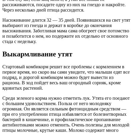
рассиживаются, посадите одну из них на гнездо и накройте.
Через несколько дней птица рассидится.
Насиживание длится 32 — 35 дней. Появившихся на свет утят
выбирают из гнезда и держат в коробке до окончания
высиживания. Заботливая мама сама обогреет свое потомство
и позаботится о нем, но подержите их отдельно от основного
стада с недельку.
Выкармливание утят
Стартовый комбикорм решит все проблемы с кормлением в
первое время, но скоро вы сами увидите, что малыши едят все
подряд, и дорогой комбикорм можно будет вывести из
рациона. В ход пойдет весь ваш огородный сорняк, кроме
ядовитых растений.
Среди зеленого корма нужно отметить лук. Утята его поедают
с большим удовольствием. Польза от него молодняку
огромная. Он является сильным фитонцидным средством —
при его употреблении птица избавляется от болезнетворных
бактерий в кишечнике, и профилактическое пропаивание
антибиотиками можно отменить. Очень полезны для молодой
птицы молочные, крутые каши. Молоко содержит много