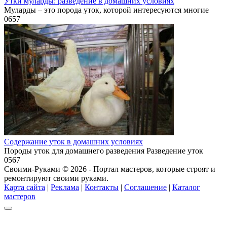
Утки муларды: разведение в домашних условиях
Муларды – это порода уток, которой интересуются многие
0
657
Содержание уток в домашних условиях
Породы уток для домашнего разведения Разведение уток
0
567
Своими-Руками © 2026 - Портал мастеров, которые строят и
ремонтируют своими руками.
Карта сайта
|
Реклама
|
Контакты
|
Соглашение
|
Каталог
мастеров