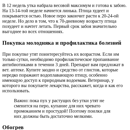
В 12 недель утка набрала весовой максимум и готова к забою.
На 13-14-той неделе начнется линька. Птица худеет и
покрывается остью. Новое перо закончит расти к 20-24-ой
неделе. Но дело в том, что к 70-дневному возрасту птица
похудеет и начтет летать. Первый срок забоя значительно
выгоднее во всех отношениях.
Покупка молодняка и профилактика болезней
При покупке утят поинтересуйтесь их возрастом. Если им
только сутки, необходимо профилактическое пропаивание
антибиотиками в течении 3 дней. Препарат вам предложат в
вет. аптеке. Купите заодно и средство от глистов, которые
нередко поражают водоплавающую птицу, особенно
имеющую доступ к природным водоемам. Ветеринар, у
которого вы покупаете лекарства, расскажет, когда и как его
использовать.
Важно: пока пух у растущих без утки утят не
сменится на перо, купание для них чревато
промоканием и простудой! Поэтому поилки для
них должны быть достаточно мелкими.
Обогрев