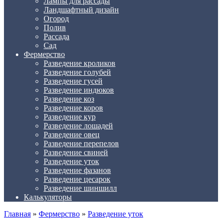
Лампы для рассады
Ландшафтный дизайн
Огород
Полив
Рассада
Сад
Фермерство
Разведение кроликов
Разведение голубей
Разведение гусей
Разведение индюков
Разведение коз
Разведение коров
Разведение кур
Разведение лошадей
Разведение овец
Разведение перепелов
Разведение свиней
Разведение уток
Разведение фазанов
Разведение цесарок
Разведение шиншилл
Калькуляторы
Главная
»
Фермерство
»
Разведение уток