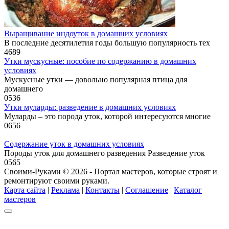
Выращивание индоуток в домашних условиях
В последние десятилетия годы большую популярность тех
4
689
Утки мускусные: пособие по содержанию в домашних
условиях
Мускусные утки — довольно популярная птица для
домашнего
0
536
Утки муларды: разведение в домашних условиях
Муларды – это порода уток, которой интересуются многие
0
656
Содержание уток в домашних условиях
Породы уток для домашнего разведения Разведение уток
0
565
Своими-Руками © 2026 - Портал мастеров, которые строят и
ремонтируют своими руками.
Карта сайта
|
Реклама
|
Контакты
|
Соглашение
|
Каталог
мастеров