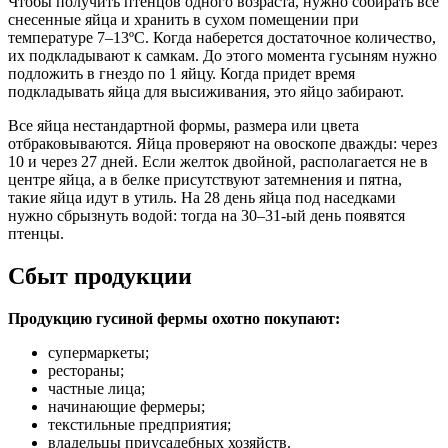
Чтобы получить птенцов одного возраста, нужно собирать все
снесенные яйца и хранить в сухом помещении при
температуре 7–13ºС. Когда наберется достаточное количество,
их подкладывают к самкам. До этого момента гусыням нужно
подложить в гнездо по 1 яйцу. Когда придет время
подкладывать яйца для высиживания, это яйцо забирают.
Все яйца нестандартной формы, размера или цвета
отбраковываются. Яйца проверяют на овоскопе дважды: через
10 и через 27 дней. Если желток двойной, располагается не в
центре яйца, а в белке присутствуют затемнения и пятна,
такие яйца идут в утиль. На 28 день яйца под наседками
нужно сбрызнуть водой: тогда на 30–31-ый день появятся
птенцы.
Сбыт продукции
Продукцию гусиной фермы охотно покупают:
супермаркеты;
рестораны;
частные лица;
начинающие фермеры;
текстильные предприятия;
владельцы приусадебных хозяйств.