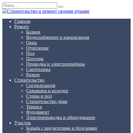
Перейти
Search
к
for:
содержанию
Главная
Ремонт
Балкон
Водоснабжение и канализация
Окна
Отопление
Пол
Потолок
Проводка и электроприборы
Сантехника
Разное
Строительство
Сигнализация
Скважина и колодец
Стены и пол
Строительство дома
Терраса
Фундамент
Электропроводка и оборудование
Участок
Борьба с вредителями и болезнями