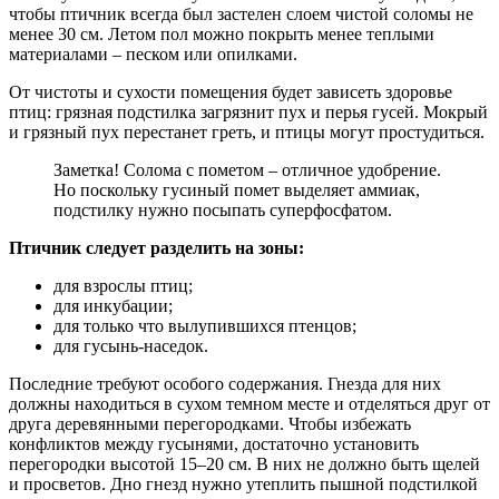
чтобы птичник всегда был застелен слоем чистой соломы не
менее 30 см. Летом пол можно покрыть менее теплыми
материалами – песком или опилками.
От чистоты и сухости помещения будет зависеть здоровье
птиц: грязная подстилка загрязнит пух и перья гусей. Мокрый
и грязный пух перестанет греть, и птицы могут простудиться.
Заметка! Солома с пометом – отличное удобрение.
Но поскольку гусиный помет выделяет аммиак,
подстилку нужно посыпать суперфосфатом.
Птичник следует разделить на зоны:
для взрослы птиц;
для инкубации;
для только что вылупившихся птенцов;
для гусынь-наседок.
Последние требуют особого содержания. Гнезда для них
должны находиться в сухом темном месте и отделяться друг от
друга деревянными перегородками. Чтобы избежать
конфликтов между гусынями, достаточно установить
перегородки высотой 15–20 см. В них не должно быть щелей
и просветов. Дно гнезд нужно утеплить пышной подстилкой