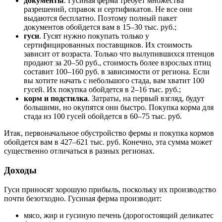
документы
. Гусиная ферма требует множества
разрешений, справок и сертификатов. Не все они
выдаются бесплатно. Поэтому полный пакет
документов обойдется вам в 15–30 тыс. руб.;
гуси
. Гусят нужно покупать только у
сертифицированных поставщиков. Их стоимость
зависит от возраста. Только что вылупившихся птенцов
продают за 20–50 руб., стоимость более взрослых птиц
составит 100–160 руб. в зависимости от региона. Если
вы хотите начать с небольшого стада, вам хватит 100
гусей. Их покупка обойдется в 2–16 тыс. руб.;
корм и подстилка
. Затраты, на первый взгляд, будут
большими, но окупятся они быстро. Покупка корма для
стада из 100 гусей обойдется в 60–75 тыс. руб.
Итак, первоначальное обустройство фермы и покупка кормов
обойдется вам в 427–621 тыс. руб. Конечно, эта сумма может
существенно отличаться в разных регионах.
Доходы
Гуси приносят хорошую прибыль, поскольку их производство
почти безотходно. Гусиная ферма производит:
мясо, жир и гусиную печень (дорогостоящий деликатес