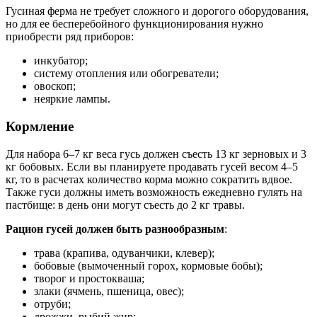
Гусиная ферма не требует сложного и дорогого оборудования,
но для ее бесперебойного функционирования нужно
приобрести ряд приборов:
инкубатор;
систему отопления или обогреватели;
овоскоп;
неяркие лампы.
Кормление
Для набора 6–7 кг веса гусь должен съесть 13 кг зерновых и 3
кг бобовых. Если вы планируете продавать гусей весом 4–5
кг, то в расчетах количество корма можно сократить вдвое.
Также гуси должны иметь возможность ежедневно гулять на
пастбище: в день они могут съесть до 2 кг травы.
Рацион гусей должен быть разнообразным
:
трава (крапива, одуванчики, клевер);
бобовые (вымоченный горох, кормовые бобы);
творог и простокваша;
злаки (ячмень, пшеница, овес);
отруби;
дрожжи, рыбий жир;