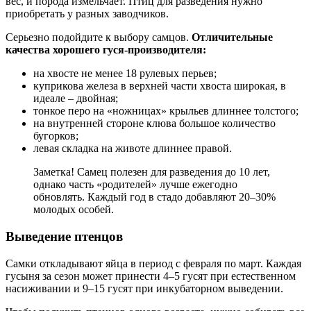
вес, и порода измельчает. Птиц для разведения нужно
приобретать у разных заводчиков.
Серьезно подойдите к выбору самцов.
Отличительные
качества хорошего гуся-производителя:
на хвосте не менее 18 рулевых перьев;
куприкова железа в верхней части хвоста широкая, в
идеале – двойная;
тонкое перо на «ножницах» крыльев длиннее толстого;
на внутренней стороне клюва большое количество
бугорков;
левая складка на животе длиннее правой.
Заметка! Самец полезен для разведения до 10 лет,
однако часть «родителей» лучше ежегодно
обновлять. Каждый год в стадо добавляют 20–30%
молодых особей.
Выведение птенцов
Самки откладывают яйца в период с февраля по март. Каждая
гусыня за сезон может принести 4–5 гусят при естественном
насиживании и 9–15 гусят при инкубаторном выведении.