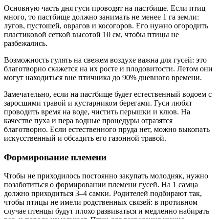
Основную часть дня гуси проводят на пастбище. Если птиц
много, то пастбище должно занимать не менее 1 га земли:
лугов, пустошей, оврагов и косогоров. Его нужно огородить
пластиковой сеткой высотой 10 см, чтобы птицы не
разбежались.
Возможность гулять на свежем воздухе важна для гусей: это
благотворно скажется на их росте и плодовитости. Летом они
могут находиться вне птичника до 90% дневного времени.
Замечательно, если на пастбище будет естественный водоем с
заросшими травой и кустарником берегами. Гуси любят
проводить время на воде, чистить перышки и клюв. На
качестве пуха и пера водные процедуры отразятся
благотворно. Если естественного пруда нет, можно выкопать
искусственный и обсадить его газонной травой.
Формирование племени
Чтобы не приходилось постоянно закупать молодняк, нужно
позаботиться о формировании племени гусей. На 1 самца
должно приходиться 3–4 самки. Родителей подбирают так,
чтобы птицы не имели родственных связей: в противном
случае птенцы будут плохо развиваться и медленно набирать