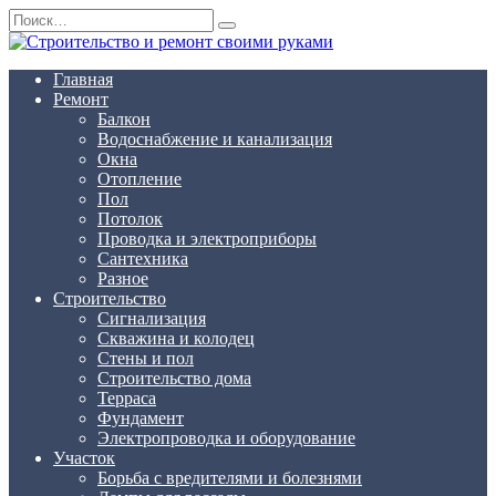
Перейти
Search
к
for:
содержанию
Главная
Ремонт
Балкон
Водоснабжение и канализация
Окна
Отопление
Пол
Потолок
Проводка и электроприборы
Сантехника
Разное
Строительство
Сигнализация
Скважина и колодец
Стены и пол
Строительство дома
Терраса
Фундамент
Электропроводка и оборудование
Участок
Борьба с вредителями и болезнями