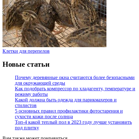
Клетки для перепелов
Новые статьи
Почему деревянные окна считаются более безопасными
для окружающей среды
Как подобрать компрессор по хладагенту, температуре и
режиму работы
Какой должна быть одежда для парикмахеров и
стилистов
5 основных правил профилактики фотостарения и
сухости кожи после солнца
Топ-4 какой теплый пол в 2023 году лучше установить
под плитку
Вам также может понравиться