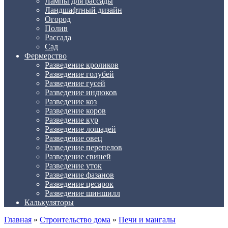
Лампы для рассады
Ландшафтный дизайн
Огород
Полив
Рассада
Сад
Фермерство
Разведение кроликов
Разведение голубей
Разведение гусей
Разведение индюков
Разведение коз
Разведение коров
Разведение кур
Разведение лошадей
Разведение овец
Разведение перепелов
Разведение свиней
Разведение уток
Разведение фазанов
Разведение цесарок
Разведение шиншилл
Калькуляторы
Главная
»
Строительство дома
»
Печи и мангалы