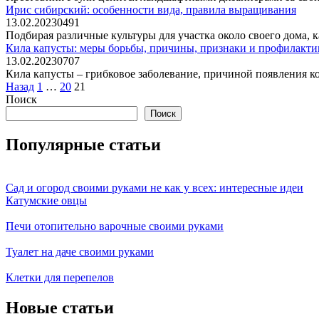
Ирис сибирский: особенности вида, правила выращивания
13.02.2023
0
491
Подбирая различные культуры для участка около своего дома, 
Кила капусты: меры борьбы, причины, признаки и профилакти
13.02.2023
0
707
Кила капусты – грибковое заболевание, причиной появления кот
Пагинация
Назад
1
…
20
21
записей
Поиск
Поиск
Популярные статьи
Сад и огород своими руками не как у всех: интересные идеи
Катумские овцы
Печи отопительно варочные своими руками
Туалет на даче своими руками
Клетки для перепелов
Новые статьи