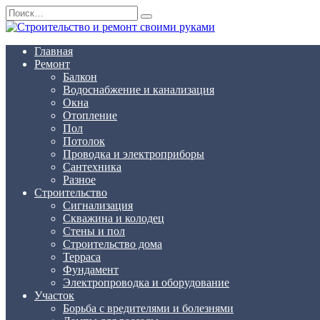
Перейти
Search
к
for:
содержанию
Главная
Ремонт
Балкон
Водоснабжение и канализация
Окна
Отопление
Пол
Потолок
Проводка и электроприборы
Сантехника
Разное
Строительство
Сигнализация
Скважина и колодец
Стены и пол
Строительство дома
Терраса
Фундамент
Электропроводка и оборудование
Участок
Борьба с вредителями и болезнями