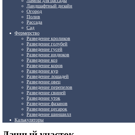
Лампы для рассады
Ландшафтный дизайн
Огород
Полив
Рассада
Сад
Фермерство
Разведение кроликов
Разведение голубей
Разведение гусей
Разведение индюков
Разведение коз
Разведение коров
Разведение кур
Разведение лошадей
Разведение овец
Разведение перепелов
Разведение свиней
Разведение уток
Разведение фазанов
Разведение цесарок
Разведение шиншилл
Калькуляторы
Дачный участок