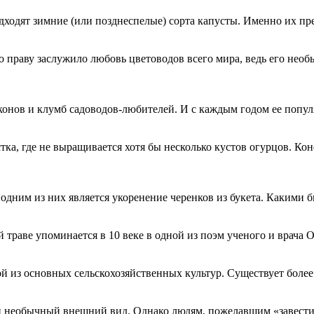
одходят зимние (или позднеспелые) сорта капусты. Именно их п
о праву заслужило любовь цветоводов всего мира, ведь его необ
конов и клумб садоводов-любителей. И с каждым годом ее попул
тка, где не выращивается хотя бы несколько кустов огурцов. Ко
 одним из них является укоренение черенков из букета. Какими
 траве упоминается в 10 веке в одной из поэм ученого и врача О
ой из основных сельскохозяйственных культур. Существует боле
необычный внешний вид. Однако людям, пожелавшим «завести» т