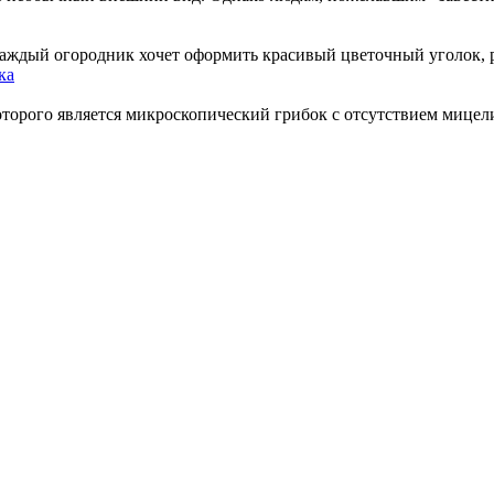
каждый огородник хочет оформить красивый цветочный уголок, р
ка
орого является микроскопический грибок с отсутствием мицелиев 