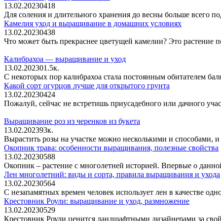
13.02.2023
0
418
Для соления и длительного хранения до весны больше всего п
Камелия уход и выращивание в домашних условиях
13.02.2023
0
438
Что может быть прекраснее цветущей камелии? Это растение п
Калибрахоа — выращивание и уход
13.02.2023
0
1.5к.
С некоторых пор калибрахоа стала постоянным обитателем бал
Какой сорт огурцов лучше для открытого грунта
13.02.2023
0
424
Пожалуй, сейчас не встретишь приусадебного или дачного учас
Выращивание роз из черенков из букета
13.02.2023
9
3к.
Вырастить розы на участке можно несколькими и способами, и
Окопник трава: особенности выращивания, полезные свойства
13.02.2023
0
588
Окопник – растение с многолетней историей. Впервые о данной
Лен многолетний: виды и сорта, правила выращивания и ухода
13.02.2023
0
564
С незапамятных времен человек использует лен в качестве одн
Крестовник Роули: выращивание и уход, размножение
13.02.2023
0
529
Крестовник Роули ценится ландшафтными дизайнерами за свой 