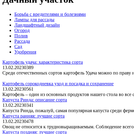
Борьба с вредителями и болезнями
Лампы для рассады
Ландшафтный дизайн
Огород
Полив
Рассада
Сад
Удобрения
Картофель удача: характеристика сорта
13.02.2023
0
389
Среди отечественных сортов картофель Удача можно по праву 
Картофель сорокодневка уход и посадка и сохранение
13.02.2023
0
561
Картофель – один из основных продуктов нашего стола во все 
Капуста Ринда: описание сорта
13.02.2023
0
341
Капуста Ринда, пожалуй, самая популярная капуста среди ферм
Капуста ранняя: лучшие сорта
13.02.2023
0
478
Овощ не относится к трудновыращиваемым. Соблюдение всего н
Капуста поздняя: лучшие сорта