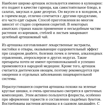
Наиболее широко артишок используется именно в кулинарии:
его подают в качестве гарнира, как самостоятельное блюдо, в
салатах, закусках и даже десертах. Он вкусен и в холодном, и
в горячем виде, отлично сочетается с другими продуктами,
его часто едят сырым. Способ приготовления во многом
зависит от стадии созревания соцветий. В некоторых
азиатских странах нашли применение и несъедобным частям
растения: из корешков, стеблей и листьев заваривают
целебный артишоковый чай.
Из артишока изготавливают лекарственные экстракты,
настойки и отвары, оказывающие оздоровительный эффект
при сахарном диабете, болезнях почек и печени, алкалоидных
отравлениях, атеросклерозе и других недугах. Такие
препараты почти не имеют противопоказаний и успешно
применяются в народной медицине. Кроме того, артишок
считается диетическим овощем, поэтому рекомендуется при
ожирении и отдельных заболеваниях пищеварительной
системы.
Нераспустившиеся соцветия артишока похожи на зеленые
круглые шишки, и очень оригинально смотрятся в цветочных
композициях. Этим активно пользуются флористы, особенно
при оформлении торжеств и составлении свадебных букетов.
Востребованы растения артишока и в садовом ландшафте. С