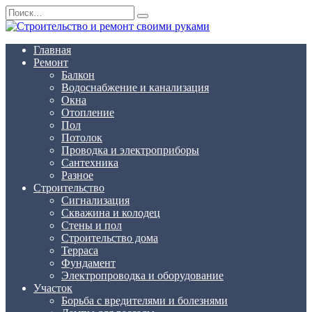
Перейти
Search
к
for:
содержанию
Главная
Ремонт
Балкон
Водоснабжение и канализация
Окна
Отопление
Пол
Потолок
Проводка и электроприборы
Сантехника
Разное
Строительство
Сигнализация
Скважина и колодец
Стены и пол
Строительство дома
Терраса
Фундамент
Электропроводка и оборудование
Участок
Борьба с вредителями и болезнями