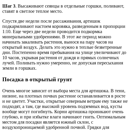
Шаг 3
. Высаживают сеянцы в отдельные горшки, поливают,
ставят в светлое теплое место.
Спустя две недели после рассаживания, артишок
подкармливают настоем коровяка, разведенным в пропорции
1:10. Еще через две недели проводится подкормка
минеральными удобрениями. В этот же период можно
начинать закаливать растения, вынося на пару часов на
открытый воздух. Делать это нужно в теплые безветренные
дни. Постепенно время пребывания на улице увеличивают до
10 часов, укрывая растения от дождя и прямых солнечных
лучей. Поливать нужно умеренно, не допуская пересыхания
земли в горшках.
Посадка в открытый грунт
Очень многое зависит от выбора места для артишока. В тени,
низине, на плотных почвах растение останавливается в росте
и не цветет. Участки, открытые северным ветрам ему также не
подходят, а там, где высокий уровень подземных вод, кусты
вообще могут погибнуть. Корни артишока проникают очень
глубоко, и при избытке влаги начинают гнить. Оптимальным
местом для посадки является южный склон, с
воздухопроницаемой удобренной почвой. Грядки для