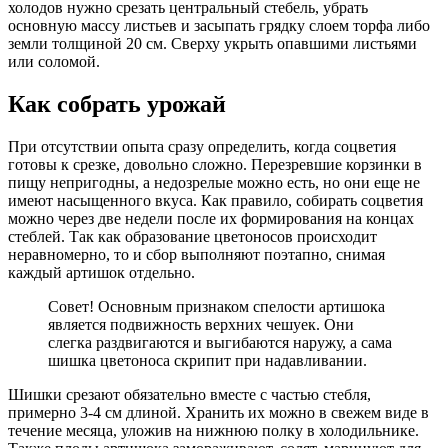
холодов нужно срезать центральный стебель, убрать
основную массу листьев и засыпать грядку слоем торфа либо
земли толщиной 20 см. Сверху укрыть опавшими листьями
или соломой.
Как собрать урожай
При отсутствии опыта сразу определить, когда соцветия
готовы к срезке, довольно сложно. Перезревшие корзинки в
пищу непригодны, а недозрелые можно есть, но они еще не
имеют насыщенного вкуса. Как правило, собирать соцветия
можно через две недели после их формирования на концах
стеблей. Так как образование цветоносов происходит
неравномерно, то и сбор выполняют поэтапно, снимая
каждый артишок отдельно.
Совет! Основным признаком спелости артишока
является подвижность верхних чешуек. Они
слегка раздвигаются и выгибаются наружу, а сама
шишка цветоноса скрипит при надавливании.
Шишки срезают обязательно вместе с частью стебля,
примерно 3-4 см длиной. Хранить их можно в свежем виде в
течение месяца, уложив на нижнюю полку в холодильнике.