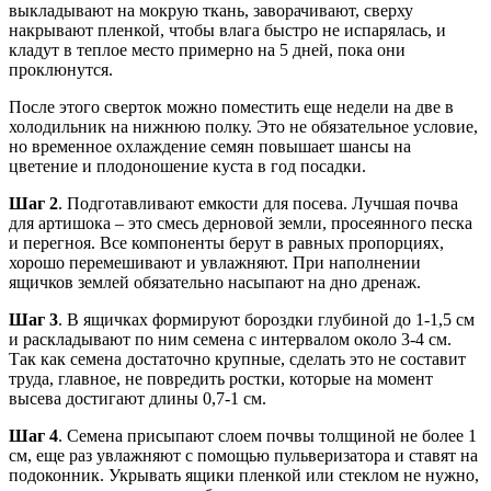
выкладывают на мокрую ткань, заворачивают, сверху
накрывают пленкой, чтобы влага быстро не испарялась, и
кладут в теплое место примерно на 5 дней, пока они
проклюнутся.
После этого сверток можно поместить еще недели на две в
холодильник на нижнюю полку. Это не обязательное условие,
но временное охлаждение семян повышает шансы на
цветение и плодоношение куста в год посадки.
Шаг 2
. Подготавливают емкости для посева. Лучшая почва
для артишока – это смесь дерновой земли, просеянного песка
и перегноя. Все компоненты берут в равных пропорциях,
хорошо перемешивают и увлажняют. При наполнении
ящичков землей обязательно насыпают на дно дренаж.
Шаг 3
. В ящичках формируют бороздки глубиной до 1-1,5 см
и раскладывают по ним семена с интервалом около 3-4 см.
Так как семена достаточно крупные, сделать это не составит
труда, главное, не повредить ростки, которые на момент
высева достигают длины 0,7-1 см.
Шаг 4
. Семена присыпают слоем почвы толщиной не более 1
см, еще раз увлажняют с помощью пульверизатора и ставят на
подоконник. Укрывать ящики пленкой или стеклом не нужно,