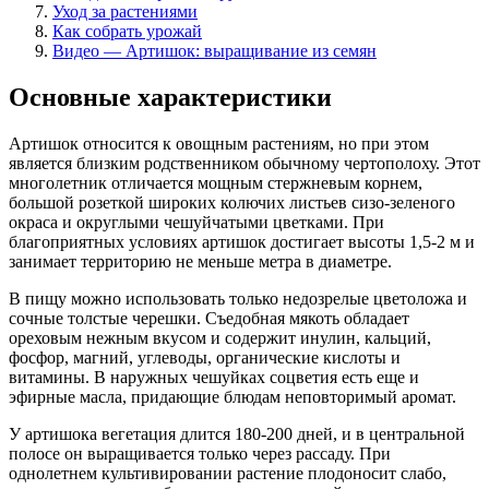
Уход за растениями
Как собрать урожай
Видео — Артишок: выращивание из семян
Основные характеристики
Артишок относится к овощным растениям, но при этом
является близким родственником обычному чертополоху. Этот
многолетник отличается мощным стержневым корнем,
большой розеткой широких колючих листьев сизо-зеленого
окраса и округлыми чешуйчатыми цветками. При
благоприятных условиях артишок достигает высоты 1,5-2 м и
занимает территорию не меньше метра в диаметре.
В пищу можно использовать только недозрелые цветоложа и
сочные толстые черешки. Съедобная мякоть обладает
ореховым нежным вкусом и содержит инулин, кальций,
фосфор, магний, углеводы, органические кислоты и
витамины. В наружных чешуйках соцветия есть еще и
эфирные масла, придающие блюдам неповторимый аромат.
У артишока вегетация длится 180-200 дней, и в центральной
полосе он выращивается только через рассаду. При
однолетнем культивировании растение плодоносит слабо,