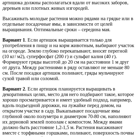
артишока должны располагаться вдали от высоких заборов,
деревьев или плотных живых изгородей.
Высаживать молодые растения можно рядами на грядке или в
отдельные посадочные ямы, в зависимости от целей
выращивания. Оптимальные сроки – середина мая.
Вариант 1
. Если артишок выращивается только для
употребления в пищу и на корм животным, выбирают участок
на огороде. Землю глубоко перекапывают, вносят перегной
(10 кг/ м2), суперфосфат (200 г) и сульфат калия (40 г).
Формируют гряды высотой до 20 см на расстоянии 1 м друг
от друга. Между растениями в ряду оставляют не меньше 80
см. После посадки артишок поливают, гряды мульчируют
сухой травой или соломой.
Вариант 2
. Если артишок планируется выращивать в
декоративных целях, место для него подбирают такое, которое
хорошо просматривается и имеет удобный подход, например,
вдоль подъездной дорожки, на лужайке перед домом, на
открытом участке в саду. Выкапывают посадочные ямы
глубиной около полуметра и диаметром 70-80 см, наполняют
их дерновой землей пополам с компостом. Между ямами
должно быть расстояние 1,2-1,5 м. Растения высаживают
вместе с торфяными горшками, поливают, поверхность почвы