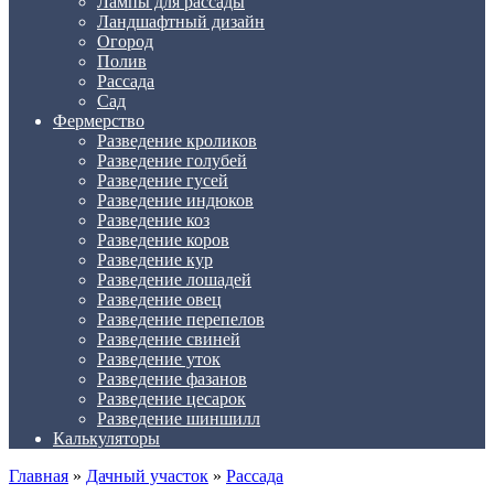
Лампы для рассады
Ландшафтный дизайн
Огород
Полив
Рассада
Сад
Фермерство
Разведение кроликов
Разведение голубей
Разведение гусей
Разведение индюков
Разведение коз
Разведение коров
Разведение кур
Разведение лошадей
Разведение овец
Разведение перепелов
Разведение свиней
Разведение уток
Разведение фазанов
Разведение цесарок
Разведение шиншилл
Калькуляторы
Главная
»
Дачный участок
»
Рассада