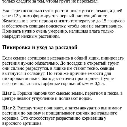
только следите за тем, чтобы грунт не пересыхал.
Уже через несколько суток ростки покажутся из земли, а дней
через 12 у них сформируется первый настоящий лист.
Желательно в этот период снизить температуру до 15 градусов
и обеспечить сеянцам подсветку, чтобы они не вытягивались.
Поливать нужно очень умеренно, излишняя влага только
навредит нежным растениям.
Пикировка и уход за рассадой
Если семена артишока высевались в общий ящик, пикировать
растения нужно обязательно. До посадки в открытый грунт
они сильно разрастутся, в ящике им станет тесно, сеянцы
вытянутся и ослабнут. По этой же причине емкости для
пикировки должны быть достаточно просторные. Лучше
всего использовать торфяные горшки объемом 0,5 л.
Шаг 1
. Горшки наполняют смесью земли, перегноя и песка, в
центре делают углубление и поливают водой.
Шаг 2
. Рассаду тоже поливают, а затем аккуратно вынимают
растения по одному и прищипывают кончик центрального
корешка. Это способствует разрастанию корневища у
взрослого артишока.