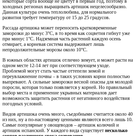
некоторые сорта вообще не цветут в первый год, поэтому в
холодных регионах выращивать артишок нецелесообразно.
Данная культура очень теплолюбива, для нормального
развития требует температуру от 15 до 25 градусов.
Рассада артишока может переносить кратковременные
заморозки до минус 3°С, в то время как соцветия гибнут уже
при минус 1°С. Надземная часть растений каждую осень
отмирает, а корневая система выдерживает лишь
непродолжительные морозы около 10°С.
В южных областях артишок отлично зимует, и может расти на
одном месте 12-14 лет при соответствующем уходе.
Проблемой могут стать частые оттепели зимой и
переувлажнение почвы – в таких условиях корни полностью
выпревают. А сильные заморозки весной опасны для молодой
поросли, которая только появляется у корней. Но правильный
выбор места и применение укрывных материалов дает
возможность защитить растения от негативного воздействия
погодных условий.
Видов артишока очень много, съедобными считается около 40
из них, ну а по-настоящему ценными являются всего лишь 10.
Самые популярные у овощеводов – артишок колючий и
артишок испанский. У каждого вида существует
несколько
сортов различного срока созревания
.