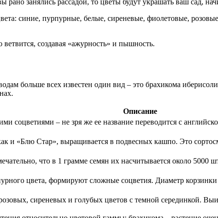
ы рано занялись рассадой, то цветы будут украшать ваш сад, нач
цвета: синие, пурпурные, белые, сиреневые, фиолетовые, розов
но ветвится, создавая «ажурность» и пышность.
водам больше всех известен один вид – это брахикома иберисол
нах.
Описание
ними соцветиями – не зря же ее название переводится с английск
 как и «Блю Стар», выращивается в подвесных кашпо. Это сорто
чательно, что в 1 грамме семян их насчитывается около 5000 шт
рного цвета, формируют сложные соцветия. Диаметр корзинки 
озовых, сиреневых и голубых цветов с темной серединкой. Вы
тения относительно цветовой гаммы: брахикома – растение очень