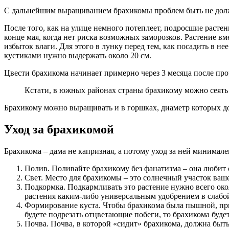
С дальнейшим выращиванием брахикомы проблем быть не должн
После того, как на улице немного потеплеет, подросшие расте
конце мая, когда нет риска возможных заморозков. Растение 
избыток влаги. Для этого в лунку перед тем, как посадить в не
кустиками нужно выдержать около 20 см.
Цвести брахикома начинает примерно через 3 месяца после про
Кстати, в южных районах страны брахикому можно сеять 
Брахикому можно выращивать и в горшках, диаметр которых до
Уход за брахикомой
Брахикома – дама не капризная, а потому уход за ней минимале
Полив. Поливайте брахикому без фанатизма – она любит с
Свет. Место для брахикомы – это солнечный участок ваше
Подкормка. Подкармливать это растение нужно всего око
растения каким-либо универсальным удобрением в слабо
Формирование куста. Чтобы брахикома была пышной, прищ
будете подрезать отцветающие побеги, то брахикома буд
Почва. Почва, в которой «сидит» брахикома, должна быть