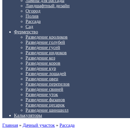
Лампы для рассады
Ландшафтный дизайн
Огород
Полив
Рассада
Сад
Фермерство
Разведение кроликов
Разведение голубей
Разведение гусей
Разведение индюков
Разведение коз
Разведение коров
Разведение кур
Разведение лошадей
Разведение овец
Разведение перепелов
Разведение свиней
Разведение уток
Разведение фазанов
Разведение цесарок
Разведение шиншилл
Калькуляторы
Главная
»
Дачный участок
»
Рассада