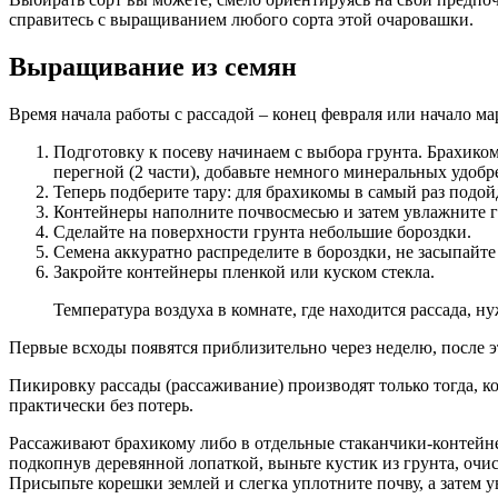
справитесь с выращиванием любого сорта этой очаровашки.
Выращивание из семян
Время начала работы с рассадой – конец февраля или начало ма
Подготовку к посеву начинаем с выбора грунта. Брахиком
перегной (2 части), добавьте немного минеральных удобре
Теперь подберите тару: для брахикомы в самый раз подо
Контейнеры наполните почвосмесью и затем увлажните г
Сделайте на поверхности грунта небольшие бороздки.
Семена аккуратно распределите в бороздки, не засыпайте 
Закройте контейнеры пленкой или куском стекла.
Температура воздуха в комнате, где находится рассада, н
Первые всходы появятся приблизительно через неделю, после э
Пикировку рассады (рассаживание) производят только тогда, к
практически без потерь.
Рассаживают брахикому либо в отдельные стаканчики-контейне
подкопнув деревянной лопаткой, выньте кустик из грунта, очис
Присыпьте корешки землей и слегка уплотните почву, а затем 