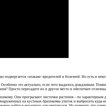
ко подвергается «атакам» вредителей и болезней. Но есть и не
 Особенно это актуально, если лето выдалось дождливым. Помни
ния? Просто пересадите их в другое место и обеспечьте отличны
рахикому. Они прогрызают листочки растения – по характерным 
обнаруженных на кустиках брахикомы улиток и выбросить куда-ни
жно найти в магазинах для цветоводов. Но помните, что химия 