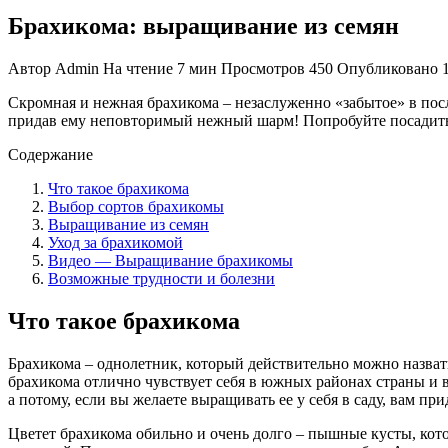
Брахикома: выращивание из семян
Автор
Admin
На чтение
7 мин
Просмотров
450
Опубликовано
Скромная и нежная брахикома – незаслуженно «забытое» в посл
придав ему неповторимый нежный шарм! Попробуйте посадить 
Содержание
Что такое брахикома
Выбор сортов брахикомы
Выращивание из семян
Уход за брахикомой
Видео — Выращивание брахикомы
Возможные трудности и болезни
Что такое брахикома
Брахикома – однолетник, который действительно можно назват
брахикома отлично чувствует себя в южных районах страны и в
а потому, если вы желаете выращивать ее у себя в саду, вам при
Цветет брахикома обильно и очень долго – пышные кусты, кот