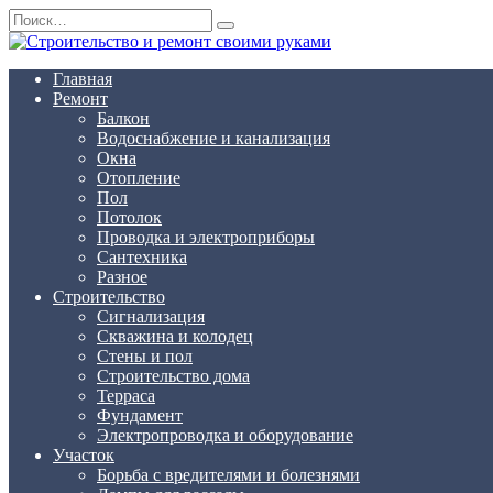
Перейти
Search
к
for:
содержанию
Главная
Ремонт
Балкон
Водоснабжение и канализация
Окна
Отопление
Пол
Потолок
Проводка и электроприборы
Сантехника
Разное
Строительство
Сигнализация
Скважина и колодец
Стены и пол
Строительство дома
Терраса
Фундамент
Электропроводка и оборудование
Участок
Борьба с вредителями и болезнями