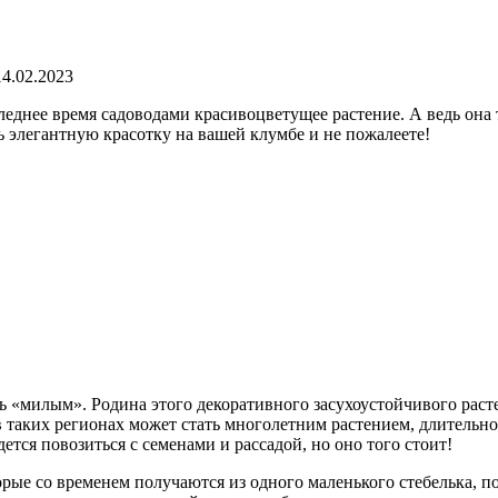
14.02.2023
еднее время садоводами красивоцветущее растение. А ведь она т
элегантную красотку на вашей клумбе и не пожалеете!
ь «милым». Родина этого декоративного засухоустойчивого рас
 таких регионах может стать многолетним растением, длительно
дется повозиться с семенами и рассадой, но оно того стоит!
орые со временем получаются из одного маленького стебелька, 