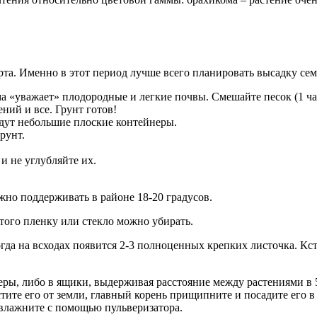
рта. Именно в этот период лучше всего планировать высадку сем
а «уважает» плодородные и легкие почвы. Смешайте песок (1 час
ний и все. Грунт готов!
йдут небольшие плоские контейнеры.
рунт.
и не углубляйте их.
ужно поддерживать в районе 18-20 градусов.
того пленку или стекло можно убирать.
огда на всходах появится 2-3 полноценных крепких листочка. Кс
ры, либо в ящики, выдерживая расстояние между растениями в 5
тите его от земли, главный корень прищипните и посадите его в
увлажните с помощью пульверизатора.