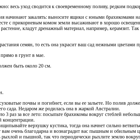
о: весь уход сводится к своевременному поливу, редким подко
ния начинают закалять: выносите ящики с юными брахикомами на
вместе с прикорневым комом земли высаживают в хорошо освещен
е растение, кладут дренажный материал, например, керамзит. Так
растания семян, то есть она украсит ваш сад нежными цветами 
прямо в грунт в мае.
лжен быть около 20 см.
н.
уховатые почвы и погибнет, если вы ее зальете. Но полив долж
го сада. Недаром же родилась она в жаркой Австралии.
ло 3 раз за все лето: посыпьте брахикомы вокруг стеблей небол
й концентрации.
ипывайте верхушку кустика, тогда она начнет сильно ветвиться,
ет вам очень благодарна и вознаградит вас пышным и обильным 
 рыхлой и пышной, так что периодически рыхлите землю вокруг 