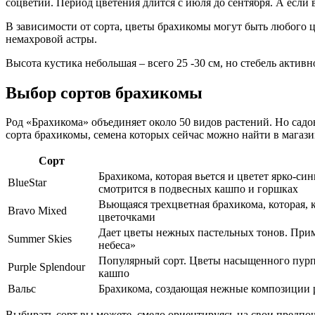
соцветий. Период цветения длится с июля до сентября. А если в
В зависимости от сорта, цветы брахикомы могут быть любого 
немахровой астры.
Высота кустика небольшая – всего 25 -30 см, но стебель актив
Выбор сортов брахикомы
Род «Брахикома» объединяет около 50 видов растений. Но садо
сорта брахикомы, семена которых сейчас можно найти в магази
Сорт
Брахикома, которая вьется и цветет ярко-си
BlueStar
смотрится в подвесных кашпо и горшках
Вьющаяся трехцветная брахикома, которая,
Bravo Mixed
цветочками
Дает цветы нежных пастельных тонов. Приме
Summer Skies
небеса»
Популярный сорт. Цветы насыщенного пурпу
Purple Splendour
кашпо
Вальс
Брахикома, создающая нежные композиции р
Выбирать сорт вы можете, смело ориентируясь на свои предпоч