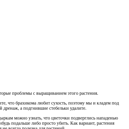
которые проблемы с выращиванием этого растения.
те, что брахикома любит сухость, поэтому мы и кладем под
й дренаж, а подгнившие стебельки удалите.
дыркам можно узнать, что цветочки подверглись нападенью
будь подальше либо просто убить. Как вариант, растения
не всегда полезна для растений.