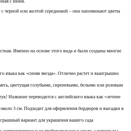
иная с июня.
ые с черной или желтой серединкой – они напоминают цветы
истная. Именно на основе этого вида и были созданы многие
ого языка как «синяя звезда». Отлично растет и выигрышно
смесь, цветущая голубыми, сиреневыми, белыми или розовым
ук! Название переводится с английского языка как «летние
около 3 см. Подходит для оформления бордюров и высадки в
игрышный вариант для украшения вашего сада
 неприхотливое и не требовательное к уходу, а потому вы