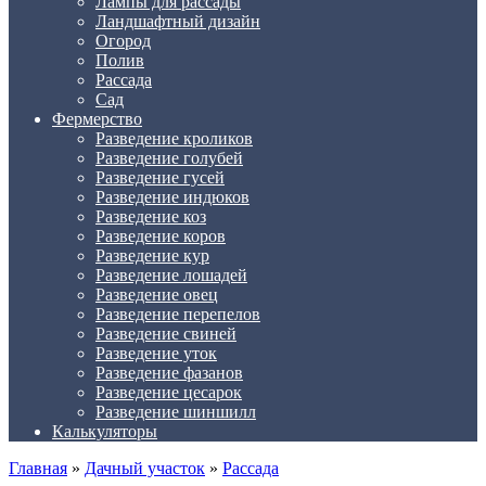
Лампы для рассады
Ландшафтный дизайн
Огород
Полив
Рассада
Сад
Фермерство
Разведение кроликов
Разведение голубей
Разведение гусей
Разведение индюков
Разведение коз
Разведение коров
Разведение кур
Разведение лошадей
Разведение овец
Разведение перепелов
Разведение свиней
Разведение уток
Разведение фазанов
Разведение цесарок
Разведение шиншилл
Калькуляторы
Главная
»
Дачный участок
»
Рассада