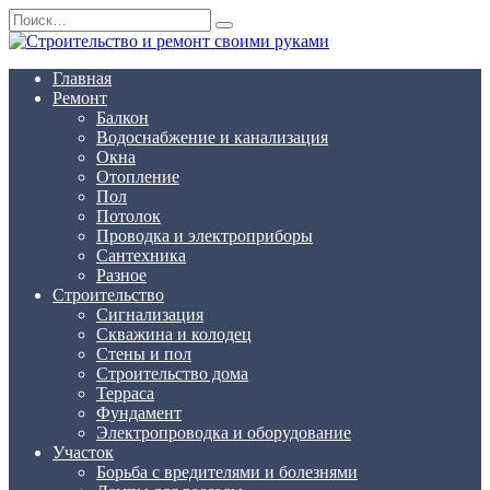
Перейти
Search
к
for:
содержанию
Главная
Ремонт
Балкон
Водоснабжение и канализация
Окна
Отопление
Пол
Потолок
Проводка и электроприборы
Сантехника
Разное
Строительство
Сигнализация
Скважина и колодец
Стены и пол
Строительство дома
Терраса
Фундамент
Электропроводка и оборудование
Участок
Борьба с вредителями и болезнями