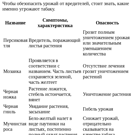
Чтобы обезопасить урожай от вредителей, стоит знать, какие
именно угрожают табаку.
Симптомы,
Название
Опасность
характеристика
Грозит полным
уничтожением урожая
Персиковая
Вредитель, поражающий
или значительным
тля
листья растения
уменьшением
количества
Проявляется в
соответствии с
Отсутствие лечения
Мозаика
названием. Часть листьев
грозит уничтожением
сохраняется зеленой,
растений
часть желтеет
Растение ложится,
Черная
стебель истончается,
Уничтожение растения
ножка
вянет
Черная
Увядание растения,
Гибель урожая
гниль
засыхание
Бело-желтый налет в
Снижает урожай,
Мучнистая
виде паутинки на
отрицательно
роса
листьях, постепенно
сказывается на
полный охват растения
качестве табака