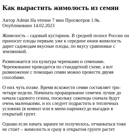
Как вырастить жимолость из семян
Автор
Admin
На чтение
7 мин
Просмотров
1.9к.
Опубликовано
14.02.2023
Жимолость – садовый кустарник. В средней полосе России он
приносит плоды первым: уже к середине июня жимолость
дарит садоводам вкусные плоды, по вкусу сравнимые с
земляникой.
Размножается эта культура черенками и семенами.
Черенкование проводится по стандартной схеме, а вот
размножение с помощью семян можно провести двумя
способами.
О них чуть позже. Время всхожести семян составляет три-
четыре недели. Начинать проращивание семечек лучше до
начала садового сезона, поскольку саженцы сначала будут
очень маленькими, и их следует подрастить в тепличных
условиях (в комнат или в мини-парнике) до высадки в
открытый грунт.
Однако если начать заранее не получилось, отчаиваться тоже
не стоит – жимолость и сразу в открытом грунте растет