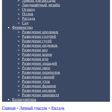
Лампы для рассады
Ландшафтный дизайн
Огород
Полив
Рассада
Сад
Фермерство
Разведение кроликов
Разведение голубей
Разведение гусей
Разведение индюков
Разведение коз
Разведение коров
Разведение кур
Разведение лошадей
Разведение овец
Разведение перепелов
Разведение свиней
Разведение уток
Разведение фазанов
Разведение цесарок
Разведение шиншилл
Калькуляторы
Главная
»
Дачный участок
»
Рассада