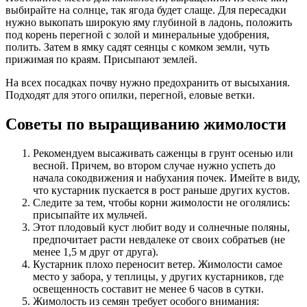
выбирайте на солнце, так ягода будет слаще. Для пересадки
нужно выкопать широкую яму глубиной в ладонь, положить
под корень перегной с золой и минеральные удобрения,
полить. Затем в ямку садят сеянцы с комком земли, чуть
прижимая по краям. Присыпают землей.
На всех посадках почву нужно предохранить от высыхания.
Подходят для этого опилки, перегной, еловые ветки.
Советы по выращиванию жимолости
Рекомендуем высаживать саженцы в грунт осенью или
весной. Причем, во втором случае нужно успеть до
начала сокодвижения и набухания почек. Имейте в виду,
что кустарник пускается в рост раньше других кустов.
Следите за тем, чтобы корни жимолости не оголялись:
присыпайте их мульчей.
Этот плодовый куст любит воду и солнечные поляны,
предпочитает расти невдалеке от своих собратьев (не
менее 1,5 м друг от друга).
Кустарник плохо переносит ветер. Жимолости самое
место у забора, у теплицы, у других кустарников, где
освещенность составит не менее 6 часов в сутки.
Жимолость из семян требует особого внимания: