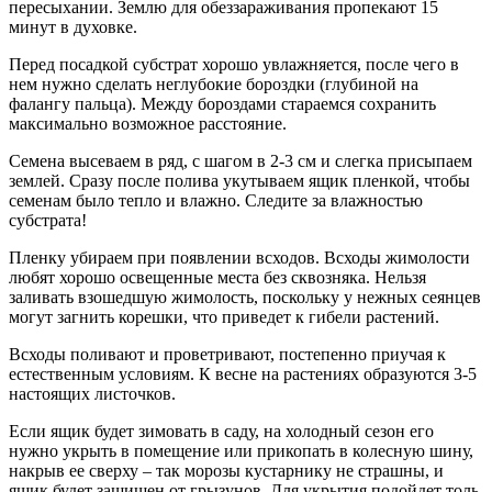
пересыхании. Землю для обеззараживания пропекают 15
минут в духовке.
Перед посадкой субстрат хорошо увлажняется, после чего в
нем нужно сделать неглубокие бороздки (глубиной на
фалангу пальца). Между бороздами стараемся сохранить
максимально возможное расстояние.
Семена высеваем в ряд, с шагом в 2-3 см и слегка присыпаем
землей. Сразу после полива укутываем ящик пленкой, чтобы
семенам было тепло и влажно. Следите за влажностью
субстрата!
Пленку убираем при появлении всходов. Всходы жимолости
любят хорошо освещенные места без сквозняка. Нельзя
заливать взошедшую жимолость, поскольку у нежных сеянцев
могут загнить корешки, что приведет к гибели растений.
Всходы поливают и проветривают, постепенно приучая к
естественным условиям. К весне на растениях образуются 3-5
настоящих листочков.
Если ящик будет зимовать в саду, на холодный сезон его
нужно укрыть в помещение или прикопать в колесную шину,
накрыв ее сверху – так морозы кустарнику не страшны, и
ящик будет защищен от грызунов. Для укрытия подойдет толь,