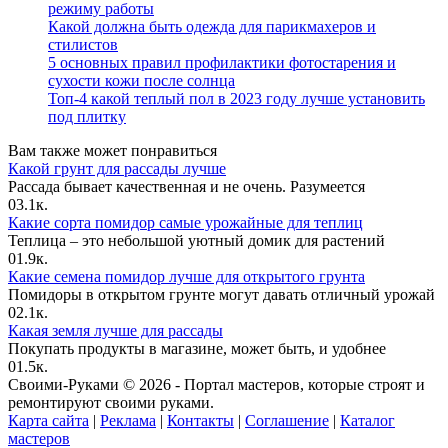
режиму работы
Какой должна быть одежда для парикмахеров и
стилистов
5 основных правил профилактики фотостарения и
сухости кожи после солнца
Топ-4 какой теплый пол в 2023 году лучше установить
под плитку
Вам также может понравиться
Какой грунт для рассады лучше
Рассада бывает качественная и не очень. Разумеется
0
3.1к.
Какие сорта помидор самые урожайные для теплиц
Теплица – это небольшой уютный домик для растений
0
1.9к.
Какие семена помидор лучше для открытого грунта
Помидоры в открытом грунте могут давать отличный урожай
0
2.1к.
Какая земля лучше для рассады
Покупать продукты в магазине, может быть, и удобнее
0
1.5к.
Своими-Руками © 2026 - Портал мастеров, которые строят и
ремонтируют своими руками.
Карта сайта
|
Реклама
|
Контакты
|
Соглашение
|
Каталог
мастеров