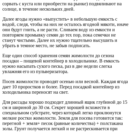
сорвать с куста или приобрести на рынке) подвяливают на
солнце, в течение нескольких дней.
Далее ягоды нужно «выпустить» в небольшую емкость с
водой, следя, чтобы на них не осталось ягодной мякоти, иначе
они будут гнить, а не расти. Сливаем воду из емкости и
повторяем промывку семян до тех пор, пока семечки не
станут чистыми. Далее их нужно тщательно высушить и
убрать в темное место, не забыв подписать.
Еще один способ хранения семян жимолости до сезона
посадки – пищевой контейнер в холодильнике. В емкость
нужно насыпать сухого песка, раз в две недели слегка
увлажняя его из пульверизатора.
Посев жимолости проводят осенью или весной. Каждая ягода
дает 10 проростков и более. Перед посадкой контейнер из
холодильника переносят на свет.
Для рассады хорошо подходит длинный ящик глубиной до 15
см и шириной до 30 см. Секрет хорошей всхожести в
специальном субстрате, через который легко проклюнутся
мелкие ростки жимолости. Земля для посева готовится так:
перегной + земля+ песок (равные количества) + полстакана
золы. Грунт получается легкий и не растрескивается при