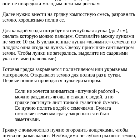
они не повредили молодым нежным росткам.
Далее нужно внести на грядку компостную смесь, разровнять
землю, хорошенько полив ее.
Для каждой ягоды потребуется неглубокая лунка (до 2 см),
сделать которую можно пальцем. Оставляйте между лунками
не менее 10 см. В увлажненные лунки «выжмите» семечки из
плодов: одна ягода на лунку. Сверху присыпьте сантиметром
земли. Чтобы лунки не затерялись, выделите их садовыми
указателями (палочками).
Готовая грядка закрывается полиэтиленом или укрывным
материалом. Открывают землю для полива раз в сутки.
Первые поливы проводятся пульверизатором.
Если не хочется заниматься «штучной работой»,
можно раздавить ягоды в стакан с водой, а по
грядке растянуть лист тонкой туалетной бумаги.
Ее нужно полить водой с семечками. Бумага
позволяет семенам сразу закрепиться и быть
заметными.
Грядку с жимолостью нужно огородить дощечками, чтобы
почва не размывалась. Необходимо неглубоко рыхлить землю,