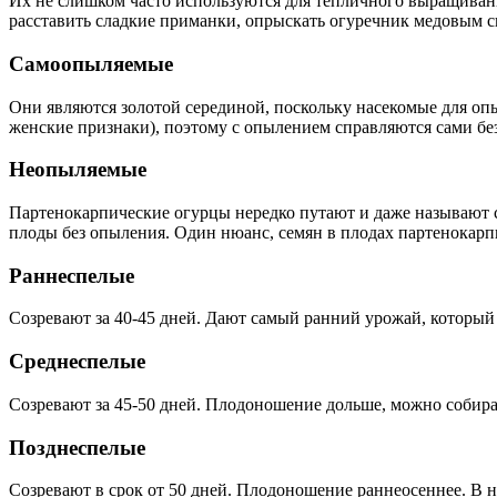
Их не слишком часто используются для тепличного выращивани
расставить сладкие приманки, опрыскать огуречник медовым с
Самоопыляемые
Они являются золотой серединой, поскольку насекомые для оп
женские признаки), поэтому с опылением справляются сами б
Неопыляемые
Партенокарпические огурцы нередко путают и даже называют 
плоды без опыления. Один нюанс, семян в плодах партенокарп
Раннеспелые
Созревают за 40-45 дней. Дают самый ранний урожай, который 
Среднеспелые
Созревают за 45-50 дней. Плодоношение дольше, можно собира
Позднеспелые
Созревают в срок от 50 дней. Плодоношение раннеосеннее. В н