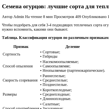
Семена огурцов: лучшие сорта для теп
Автор
Admin
На чтение
8 мин
Просмотров
409
Опубликовано
Чтобы подобрать для себя 3-4 подходящих тепличных сорта ог
нужно вспомнить, какими они бывают.
Таблица. Классификация огурцов по различным признакам
Признак
Деление
• Сортовые;
Сортность
• Гибриды
• Насекомоопыляемые;
Способ опыления
• Самоопыляемяе;
• Неопыляемые (партенокарпические).
• Раннеспелые;
Скорость созревания
• Среднеспелые;
• Позднеспелые.
• Короткоплодные;
Размеры
• Среднеплодные;
• Длинноплодные.
• Салатные;
Способ употребления
• Засолочные;