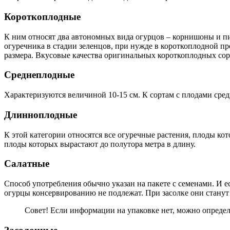
Короткоплодные
К ним относят два автономных вида огурцов – корнишоны и пи
огуречника в стадии зеленцов, при нужде в короткоплодной пр
размера. Вкусовые качества оригинальных короткоплодных сор
Среднеплодные
Характеризуются величиной 10-15 см. К сортам с плодами сре
Длинноплодные
К этой категории относятся все огуречные растения, плоды к
плоды которых вырастают до полутора метра в длину.
Салатные
Способ употребления обычно указан на пакете с семенами. И е
огурцы консервированию не подлежат. При засолке они станут 
Совет! Если информации на упаковке нет, можно определ