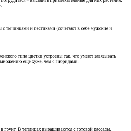
потрудиться – высадить привлекательные для них растения,
е.
 с тычинками и пестиками (сочетают в себе мужские и
ского типа цветки устроены так, что умеют завязывать
азмножению еще хуже, чем с гибридами.
 в грунт. В теплицах выращиваются с готовой рассады.