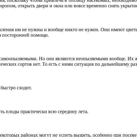
я, поскольку чтобы привлечь в теплицу насекомых, необходимо 
иропом, открыть двери и окна или вовсе временно снять укрыти
ыления им не нужны и вообще никто не нужен. Они имеют цветы
ез посторонней помощи.
самоопыляемыми. Но они являются неопыляемыми вообще. Их жен
ических сортов нет. То есть с ними ситуация по дальнейшему р
быстро сходит.
ть плоды практически всю середину лета.
екоторых районах могут не успеть вызреть, особенно при посеве