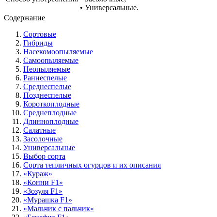
• Универсальные.
Содержание
Сортовые
Гибриды
Насекомоопыляемые
Самоопыляемые
Неопыляемые
Раннеспелые
Среднеспелые
Позднеспелые
Короткоплодные
Среднеплодные
Длинноплодные
Салатные
Засолочные
Универсальные
Выбор сорта
Сорта тепличных огурцов и их описания
«Кураж»
«Конни F1»
«Зозуля F1»
«Мурашка F1»
«Мальчик с пальчик»