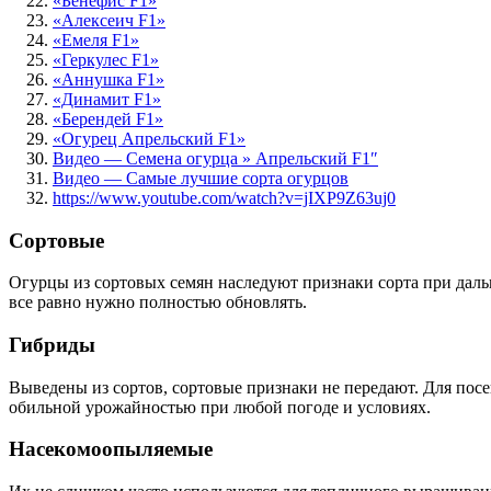
«Бенефис F1»
«Алексеич F1»
«Емеля F1»
«Геркулес F1»
«Аннушка F1»
«Динамит F1»
«Берендей F1»
«Огурец Апрельский F1»
Видео — Семена огурца » Апрельский F1″
Видео — Самые лучшие сорта огурцов
https://www.youtube.com/watch?v=jIXP9Z63uj0
Сортовые
Огурцы из сортовых семян наследуют признаки сорта при даль
все равно нужно полностью обновлять.
Гибриды
Выведены из сортов, сортовые признаки не передают. Для пос
обильной урожайностью при любой погоде и условиях.
Насекомоопыляемые