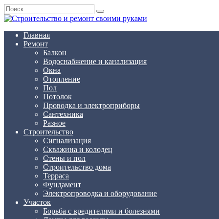
Перейти
Search
к
for:
содержанию
Главная
Ремонт
Балкон
Водоснабжение и канализация
Окна
Отопление
Пол
Потолок
Проводка и электроприборы
Сантехника
Разное
Строительство
Сигнализация
Скважина и колодец
Стены и пол
Строительство дома
Терраса
Фундамент
Электропроводка и оборудование
Участок
Борьба с вредителями и болезнями