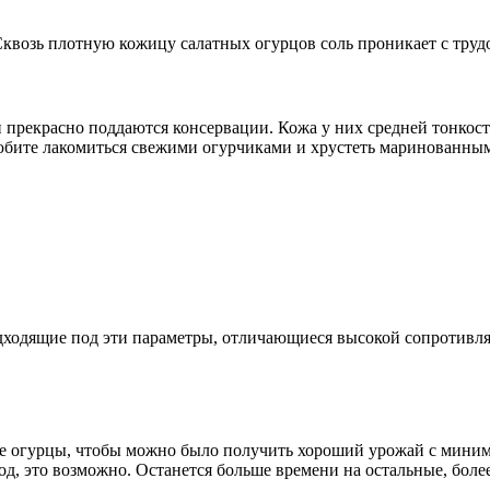
квозь плотную кожицу салатных огурцов соль проникает с трудо
 прекрасно поддаются консервации. Кожа у них средней тонкос
любите лакомиться свежими огурчиками и хрустеть маринованны
одходящие под эти параметры, отличающиеся высокой сопротивл
ие огурцы, чтобы можно было получить хороший урожай с миним
д, это возможно. Останется больше времени на остальные, боле