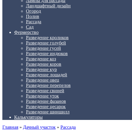
Лампы для рассады
Ландшафтный дизайн
Огород
Полив
Рассада
Сад
Фермерство
Разведение кроликов
Разведение голубей
Разведение гусей
Разведение индюков
Разведение коз
Разведение коров
Разведение кур
Разведение лошадей
Разведение овец
Разведение перепелов
Разведение свиней
Разведение уток
Разведение фазанов
Разведение цесарок
Разведение шиншилл
Калькуляторы
Главная
»
Дачный участок
»
Рассада