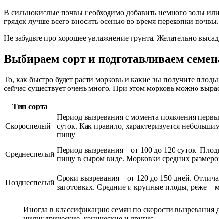
В сильнокислые почвы необходимо добавить немного золы или
грядок лучше всего вносить осенью во время перекопки почвы.
Не забудьте про хорошее увлажнение грунта. Желательно выса
Выбираем сорт и подготавливаем семен
То, как быстро будет расти морковь и какие вы получите плоды
сейчас существует очень много. При этом морковь можно вырас
Тип сорта
Период вызревания с момента появления первых 
Скороспелый
суток. Как правило, характеризуется небольши
пищу
Период вызревания – от 100 до 120 суток. Плоды
Среднеспелый
пищу в сыром виде. Морковки средних размеро
Сроки вызревания – от 120 до 150 дней. Отлич
Позднеспелый
заготовках. Средние и крупные плоды, реже – 
Иногда в классификацию семян по скорости вызревания д
цилиндрические, конические и другие.