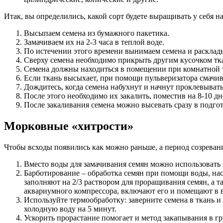
Итак, вы определились, какой сорт будете выращивать у себя на
Высыпаем семена из бумажного пакетика.
Замачиваем их на 2-3 часа в теплой воде.
По истечении этого времени вынимаем семена и расклад
Сверху семена необходимо прикрыть другим кусочком тк
Семена должны находиться в помещении при комнатной 
Если ткань высыхает, при помощи пульверизатора смачив
Дождитесь, когда семена набухнут и начнут проклевывать
После этого необходимо их закалить, поместив на 8-10 д
После закаливания семена можно высевать сразу в подг
Морковные «хитрости»
Чтобы всходы появились как можно раньше, а период созреван
Вместо воды для замачивания семян можно использовать 
Барботирование – обработка семян при помощи воды, нас
заполняют на 2/3 раствором для проращивания семян, а т
аквариумного компрессора, включают его и помещают в в
Используйте термообработку: заверните семена в ткань и 
холодную воду на 5 минут.
Ускорить прорастание помогает и метод закапывания в гр