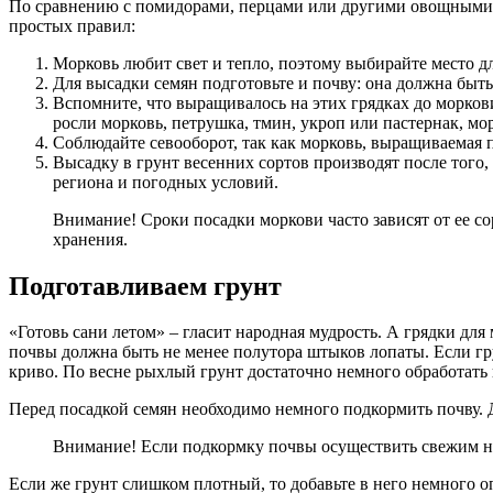
По сравнению с помидорами, перцами или другими овощными ку
простых правил:
Морковь любит свет и тепло, поэтому выбирайте место дл
Для высадки семян подготовьте и почву: она должна быт
Вспомните, что выращивалось на этих грядках до морков
росли морковь, петрушка, тмин, укроп или пастернак, мо
Соблюдайте севооборот, так как морковь, выращиваемая п
Высадку в грунт весенних сортов производят после того,
региона и погодных условий.
Внимание! Сроки посадки моркови часто зависят от ее со
хранения.
Подготавливаем грунт
«Готовь сани летом» – гласит народная мудрость. А грядки для 
почвы должна быть не менее полутора штыков лопаты. Если гру
криво. По весне рыхлый грунт достаточно немного обработать 
Перед посадкой семян необходимо немного подкормить почву. Д
Внимание! Если подкормку почвы осуществить свежим наво
Если же грунт слишком плотный, то добавьте в него немного оп