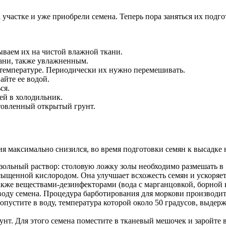
 участке и уже приобрели семена. Теперь пора заняться их подго
ываем их на чистой влажной ткани.
ани, также увлажненным.
температуре. Периодически их нужно перемешивать.
айте ее водой.
ся.
ней в холодильник.
отовленный открытый грунт.
ия максимально снизился, во время подготовки семян к высадке
зольный раствор: столовую ложку золы необходимо размешать в 
ыщенной кислородом. Она улучшает всхожесть семян и ускоряет
акже веществами-дезинфекторами (вода с марганцовкой, борной 
оду семена. Процедура барботирования для моркови производитс
опустите в воду, температура которой около 50 градусов, выдерж
унт. Для этого семена поместите в тканевый мешочек и заройте в