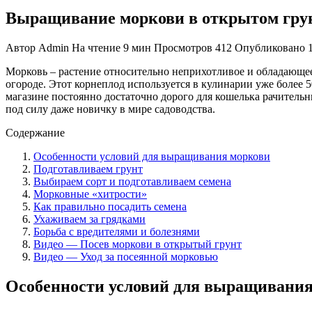
Выращивание моркови в открытом гру
Автор
Admin
На чтение
9 мин
Просмотров
412
Опубликовано
Морковь – растение относительно неприхотливое и обладающе
огороде. Этот корнеплод используется в кулинарии уже более 
магазине постоянно достаточно дорого для кошелька рачительн
под силу даже новичку в мире садоводства.
Содержание
Особенности условий для выращивания моркови
Подготавливаем грунт
Выбираем сорт и подготавливаем семена
Морковные «хитрости»
Как правильно посадить семена
Ухаживаем за грядками
Борьба с вредителями и болезнями
Видео — Посев моркови в открытый грунт
Видео — Уход за посеянной морковью
Особенности условий для выращивани