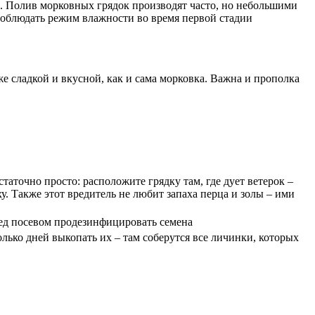
а. Полив морковных грядок производят часто, но небольшими
о соблюдать режим влажности во время первой стадии
же сладкой и вкусной, как и сама морковка. Важна и прополка
аточно просто: расположите грядку там, где дует ветерок –
у. Также этот вредитель не любит запаха перца и золы – ими
ред посевом продезинфицировать семена
лько дней выкопать их – там соберутся все личинки, которых