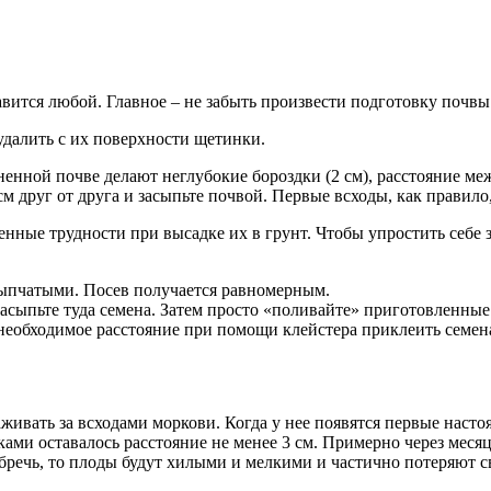
вится любой. Главное – не забыть произвести подготовку почвы 
удалить с их поверхности щетинки.
ненной почве делают неглубокие бороздки (2 см), расстояние ме
м друг от друга и засыпьте почвой. Первые всходы, как правило,
енные трудности при высадке их в грунт. Чтобы упростить себе 
сыпчатыми. Посев получается равномерным.
засыпьте туда семена. Затем просто «поливайте» приготовленные
еобходимое расстояние при помощи клейстера приклеить семена, 
ивать за всходами моркови. Когда у нее появятся первые насто
ами оставалось расстояние не менее 3 см. Примерно через месяц
бречь, то плоды будут хилыми и мелкими и частично потеряют с