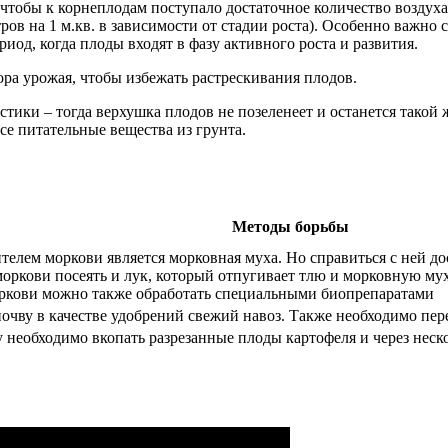
 чтобы к корнеплодам поступало достаточное количество воздух
тров на 1 м.кв. в зависимости от стадии роста). Особенно важн
риод, когда плоды входят в фазу активного роста и развития.
ора урожая, чтобы избежать растрескивания плодов.
тики – тогда верхушка плодов не позеленеет и останется такой 
се питательные вещества из грунта.
Методы борьбы
ем моркови является морковная муха. Но справиться с ней дост
моркови посеять и лук, который отпугивает тлю и морковную мух
ркови можно также обработать специальными биопрепаратами
 почву в качестве удобрений свежий навоз. Также необходимо пе
 необходимо вкопать разрезанные плоды картофеля и через неско