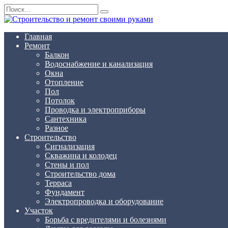
Перейти
Search
к
for:
содержанию
Главная
Ремонт
Балкон
Водоснабжение и канализация
Окна
Отопление
Пол
Потолок
Проводка и электроприборы
Сантехника
Разное
Строительство
Сигнализация
Скважина и колодец
Стены и пол
Строительство дома
Терраса
Фундамент
Электропроводка и оборудование
Участок
Борьба с вредителями и болезнями