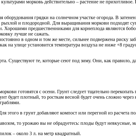
льтурами морковь действительно – растение не прихотливое. Но
я оборудования грядки на солнечном участке огорода. В затенен
ь рыхлой и плодородной. Для выращивания моркови подходят суп
и. Хорошими предшественниками для корнеплода являются бобовы
рковку лучше не сажать.
остоянно в одном и том же месте, сильнее подвержена риску заб
 как на улице установится температура воздуха не ниже +8 граду
рта. Существуют те, которые сеют под зиму. Они, как правило, д
моркови готовятся с осени. Грунт следует тщательно перекопать 
нт будет плотный, то росткам весной будет очень сложно через 
граблями.
ля этого в грунт добавляют компост или перегной из расчета по
зом, то урожаю вы не обрадуетесь: плоды будут невкусные, мале
илок – около 3 л. на метр квадратный.