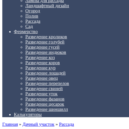
Лампы для рассады
Ландшафтный дизайн
Огород
Полив
Рассада
Сад
Фермерство
Разведение кроликов
Разведение голубей
Разведение гусей
Разведение индюков
Разведение коз
Разведение коров
Разведение кур
Разведение лошадей
Разведение овец
Разведение перепелов
Разведение свиней
Разведение уток
Разведение фазанов
Разведение цесарок
Разведение шиншилл
Калькуляторы
Главная
»
Дачный участок
»
Рассада