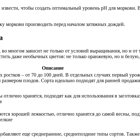
 извести, чтобы создать оптимальный уровень рН для моркови.
дку моркови производить перед началом затяжных дождей.
а
, во многом зависит не только от условий выращивания, но и от 
тить даже необычных цветов: не только оранжевую, но и белую,
Описание
ростков – от 70 до 100 дней. В отдельных случаях первый урож
м размером плодов. Сорта идеально подходят для ранней продажи
 отлично хранятся, подходят как для использования в заготовках
в
аются хорошей лежкостью, отлично хранятся до самой весны, под
мелкие
обавляют еще среднеранние, среднепоздние типы сортов. Также 