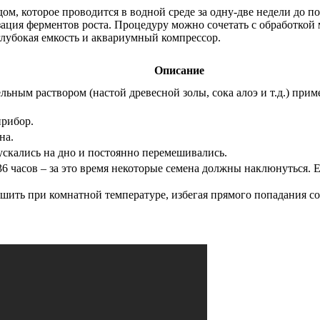
м, которое проводится в водной среде за одну-две недели до по
зация ферментов роста. Процедуру можно сочетать с обработкой
лубокая емкость и аквариумный компрессор.
Описание
льным раствором (настой древесной золы, сока алоэ и т.д.) при
прибор.
на.
пускались на дно и постоянно перемешивались.
6 часов – за это время некоторые семена должны наклюнуться. Е
ушить при комнатной температуре, избегая прямого попадания с