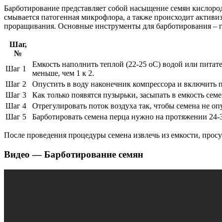
Барботирование представляет собой насыщение семян кислородо
смывается патогенная микрофлора, а также происходит активи
проращивания. Основные инструменты для барботирования – г
Шаг,
№
Емкость наполнить теплой (22-25 оС) водой или питате
Шаг 1
меньше, чем 1 к 2.
Шаг 2
Опустить в воду наконечник компрессора и включить 
Шаг 3
Как только появятся пузырьки, засыпать в емкость семе
Шаг 4
Отрегулировать поток воздуха так, чтобы семена не о
Шаг 5
Барботировать семена перца нужно на протяжении 24-3
После проведения процедуры семена извлечь из емкости, прос
Видео — Барботирование семян