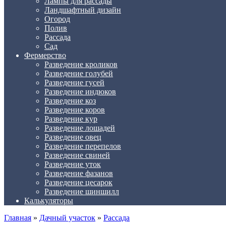
Лампы для рассады
Ландшафтный дизайн
Огород
Полив
Рассада
Сад
Фермерство
Разведение кроликов
Разведение голубей
Разведение гусей
Разведение индюков
Разведение коз
Разведение коров
Разведение кур
Разведение лошадей
Разведение овец
Разведение перепелов
Разведение свиней
Разведение уток
Разведение фазанов
Разведение цесарок
Разведение шиншилл
Калькуляторы
Главная
»
Дачный участок
»
Рассада