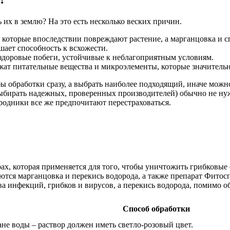
ь их в землю? На это есть несколько веских причин.
, которые впоследствии повреждают растение, а марганцовка и 
шает способность к всхожести.
здоровые побеги, устойчивые к неблагоприятным условиям.
жат питательные вещества и микроэлементы, которые значитель
обы обработки сразу, а выбрать наиболее подходящий, иначе мож
выбирать надежных, проверенных производителей) обычно не ну
родники все же предпочитают перестраховаться.
ах, которая применяется для того, чтобы уничтожить грибковы
ьзуются марганцовка и перекись водорода, а также препарат Фит
 инфекций, грибков и вирусов, а перекись водорода, помимо об
Способ обработки
ане воды – раствор должен иметь светло-розовый цвет.