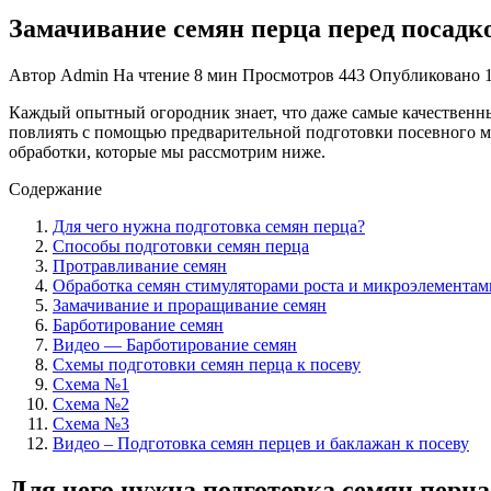
Замачивание семян перца перед посадк
Автор
Admin
На чтение
8 мин
Просмотров
443
Опубликовано
Каждый опытный огородник знает, что даже самые качественные
повлиять с помощью предварительной подготовки посевного ма
обработки, которые мы рассмотрим ниже.
Содержание
Для чего нужна подготовка семян перца?
Способы подготовки семян перца
Протравливание семян
Обработка семян стимуляторами роста и микроэлементам
Замачивание и проращивание семян
Барботирование семян
Видео — Барботирование семян
Схемы подготовки семян перца к посеву
Схема №1
Схема №2
Схема №3
Видео – Подготовка семян перцев и баклажан к посеву
Для чего нужна подготовка семян перца