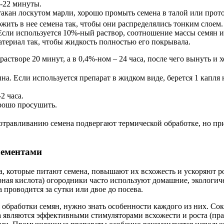
0-22 минуты.
такан лоскутом марли, хорошо промыть семена в талой или прот
жить в нее семена так, чтобы они распределялись тонким слоем.
Если используется 10%-ный раствор, соотношение массы семян и
атериал так, чтобы жидкость полностью его покрывала.
астворе 20 минут, а в 0,4%-ном – 24 часа, после чего вынуть и
а. Если используется препарат в жидком виде, берется 1 капля
2 часа.
рошо просушить.
ротравливанию семена подвергают термической обработке, но при
лементами
 которые питают семена, повышают их всхожесть и ускоряют рос
ая кислота) огородники часто используют домашние, экологич
 проводится за сутки или двое до посева.
обработки семян, нужно знать особенности каждого из них. Сок
 являются эффективными стимуляторами всхожести и роста (правд