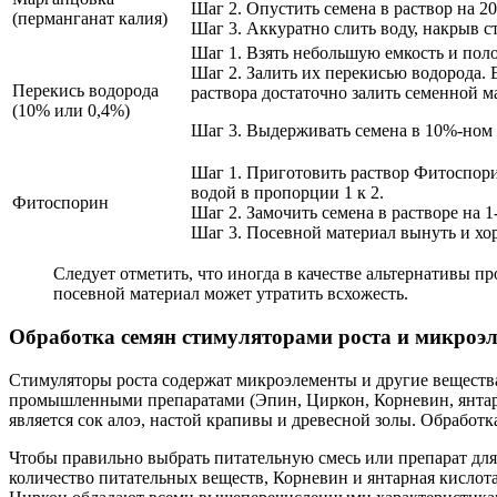
Шаг 2. Опустить семена в раствор на 2
(перманганат калия)
Шаг 3. Аккуратно слить воду, накрыв с
Шаг 1. Взять небольшую емкость и поло
Шаг 2. Залить их перекисью водорода. 
Перекись водорода
раствора достаточно залить семенной м
(10% или 0,4%)
Шаг 3. Выдерживать семена в 10%-ном р
Шаг 1. Приготовить раствор Фитоспорин
водой в пропорции 1 к 2.
Фитоспорин
Шаг 2. Замочить семена в растворе на 1-
Шаг 3. Посевной материал вынуть и хо
Следует отметить, что иногда в качестве альтернативы п
посевной материал может утратить всхожесть.
Обработка семян стимуляторами роста и микроэ
Стимуляторы роста содержат микроэлементы и другие вещества,
промышленными препаратами (Эпин, Циркон, Корневин, янтарн
является сок алоэ, настой крапивы и древесной золы. Обработка
Чтобы правильно выбрать питательную смесь или препарат для 
количество питательных веществ, Корневин и янтарная кислота