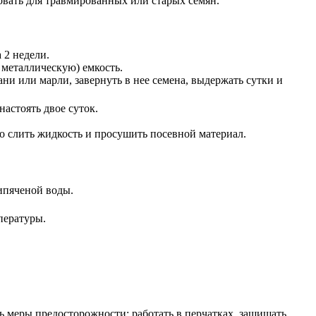
ать для травмированных или старых семян.
 2 недели.
 металлическую) емкость.
ни или марли, завернуть в нее семена, выдержать сутки и
настоять двое суток.
го слить жидкость и просушить посевной материал.
ипяченой воды.
пературы.
ь меры предосторожности: работать в перчатках, защищать