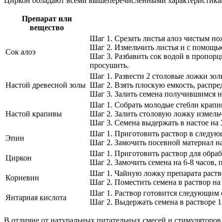
Циркон обладают всеми вышеперечисленными характеристикам
Препарат или
вещество
Шаг 1. Срезать листья алоэ чистым но
Шаг 2. Измельчить листья и с помощь
Сок алоэ
Шаг 3. Разбавить сок водой в пропорц
просушить.
Шаг 1. Развести 2 столовые ложки золы
Настой древесной золы
Шаг 2. Взять плоскую емкость, распре
Шаг 3. Залить семена получившимся на
Шаг 1. Собрать молодые стебли крапи
Настой крапивы
Шаг 2. Залить столовую ложку измельч
Шаг 3. Семена выдержать в настое на 
Шаг 1. Приготовить раствор в следую
Эпин
Шаг 2. Замочить посевной материал на
Шаг 1. Приготовить раствор для обраб
Циркон
Шаг 2. Замочить семена на 6-8 часов,
Шаг 1. Чайную ложку препарата раств
Корневин
Шаг 2. Поместить семена в раствор на
Шаг 1. Раствор готовится следующим с
Янтарная кислота
Шаг 2. Выдержать семена в растворе 1
В отличие от натуральных питательных смесей и стимуляторов 