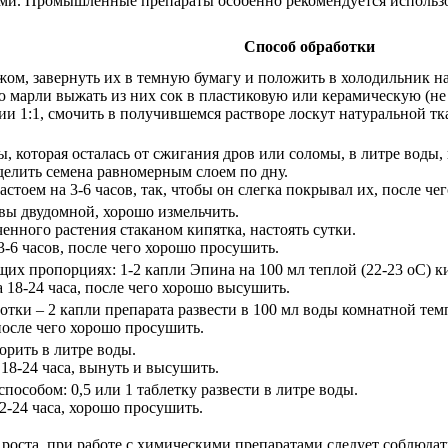
и. Промышленные препараты особенно рекомендуется использов
Способ обработки
жом, завернуть их в темную бумагу и положить в холодильник на
ю марли выжать из них сок в пластиковую или керамическую (не
ии 1:1, смочить в получившемся растворе лоскут натуральной тка
, которая осталась от сжигания дров или соломы, в литре воды, 
делить семена равномерным слоем по дну.
стоем на 3-6 часов, так, чтобы он слегка покрывал их, после че
вы двудомной, хорошо измельчить.
енного растения стаканом кипятка, настоять сутки.
3-6 часов, после чего хорошо просушить.
щих пропорциях: 1-2 капли Эпина на 100 мл теплой (22-23 оС) к
 18-24 часа, после чего хорошо высушить.
отки – 2 капли препарата развести в 100 мл воды комнатной тем
 после чего хорошо просушить.
орить в литре воды.
 18-24 часа, вынуть и высушить.
пособом: 0,5 или 1 таблетку развести в литре воды.
2-24 часа, хорошо просушить.
роста, при работе с химическими препаратами следует соблюдат