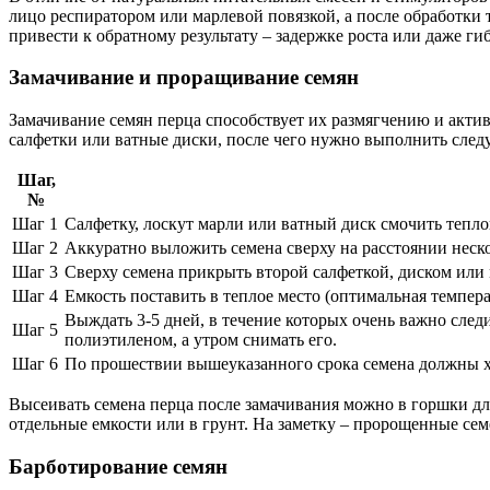
лицо респиратором или марлевой повязкой, а после обработки 
привести к обратному результату – задержке роста или даже ги
Замачивание и проращивание семян
Замачивание семян перца способствует их размягчению и актив
салфетки или ватные диски, после чего нужно выполнить след
Шаг,
№
Шаг 1
Салфетку, лоскут марли или ватный диск смочить тепло
Шаг 2
Аккуратно выложить семена сверху на расстоянии неско
Шаг 3
Сверху семена прикрыть второй салфеткой, диском или 
Шаг 4
Емкость поставить в теплое место (оптимальная темпера
Выждать 3-5 дней, в течение которых очень важно следи
Шаг 5
полиэтиленом, а утром снимать его.
Шаг 6
По прошествии вышеуказанного срока семена должны хо
Высеивать семена перца после замачивания можно в горшки для
отдельные емкости или в грунт. На заметку – пророщенные сем
Барботирование семян