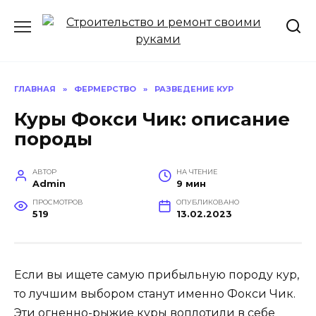
Перейти
к
содержанию
ГЛАВНАЯ
»
ФЕРМЕРСТВО
»
РАЗВЕДЕНИЕ КУР
Куры Фокси Чик: описание
породы
АВТОР
НА ЧТЕНИЕ
Admin
9 мин
ПРОСМОТРОВ
ОПУБЛИКОВАНО
519
13.02.2023
Если вы ищете самую прибыльную породу кур,
то лучшим выбором станут именно Фокси Чик.
Эти огненно-рыжие куры воплотили в себе