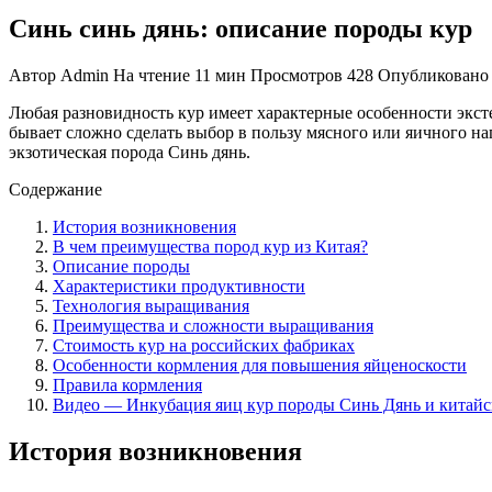
Синь синь дянь: описание породы кур
Автор
Admin
На чтение
11 мин
Просмотров
428
Опубликовано
Любая разновидность кур имеет характерные особенности эксте
бывает сложно сделать выбор в пользу мясного или яичного н
экзотическая порода Синь дянь.
Содержание
История возникновения
В чем преимущества пород кур из Китая?
Описание породы
Характеристики продуктивности
Технология выращивания
Преимущества и сложности выращивания
Стоимость кур на российских фабриках
Особенности кормления для повышения яйценоскости
Правила кормления
Видео ― Инкубация яиц кур породы Синь Дянь и китай
История возникновения