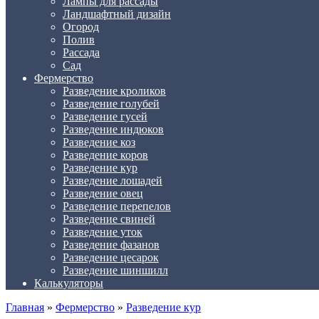
Лампы для рассады
Ландшафтный дизайн
Огород
Полив
Рассада
Сад
Фермерство
Разведение кроликов
Разведение голубей
Разведение гусей
Разведение индюков
Разведение коз
Разведение коров
Разведение кур
Разведение лошадей
Разведение овец
Разведение перепелов
Разведение свиней
Разведение уток
Разведение фазанов
Разведение цесарок
Разведение шиншилл
Калькуляторы
Главная
»
Фермерство
»
Разведение кур