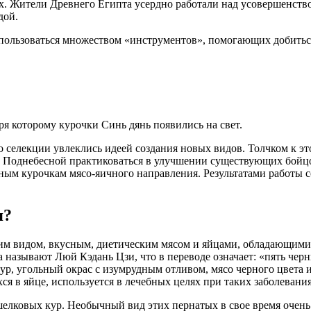
х. Жители Древнего Египта усердно работали над усовершенств
дой.
пользоваться множеством «инструментов», помогающих добитьс
я которому курочки Синь дянь появились на свет.
о селекции увлеклись идеей создания новых видов. Толчком к 
й Поднебесной практиковаться в улучшении существующих бойцо
ным курочкам мясо-яичного направления. Результатами работы с
я?
м видом, вкусным, диетическим мясом и яйцами, обладающими
 называют Люй Кэдань Цзи, что в переводе означает: «пять черн
ур, угольный окрас с изумрудным отливом, мясо черного цвета и
ся в яйце, используется в лечебных целях при таких заболевани
елковых кур. Необычный вид этих пернатых в свое время очень