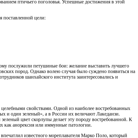
ованием птичьего поголовья. Успешные достижения в этой
я поставленной цели:
этому послужили петушиные бои: желание выставить лучшего
вских пород. Однако волею случая было суждено появиться на
отрудников шанхайского института заинтересовались и
 целебными свойствами. Одной из наиболее востребованных
ых и один зеленый», а в России их величают Лакеданзи.
 зеленый цвет скорлупы делает эту породу востребованной. К
ях как анорексия или иммунные патологии.
 впечатлил известного мореплавателя Марко Поло, который