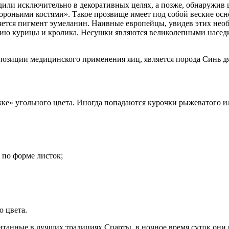
дили исключительно в декоративных целях, а позже, обнаружив 
оньими костями». Такое прозвище имеет под собой веские основ
яется пигмент эумеланин. Наивные европейцы, увидев этих нео
анию курицы и кролика. Несушки являются великолепными наседк
с позиции медицинского применения яиц, является порода Синь д
ке» угольного цвета. Иногда попадаются курочки рыжеватого ил
по форме листок;
о цвета.
анные в лучших традициях Спарты, в ночное время суток они ра