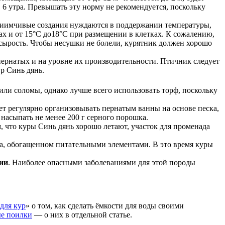
в 6 утра. Превышать эту норму не рекомендуется, поскольку
приимчивые создания нуждаются в поддержании температуры,
ах и от 15°С до18°С при размещении в клетках. К сожалению,
сырость. Чтобы несушки не болели, курятник должен хорошо
 пернатых и на уровне их производительности. Птичник следует
р Синь дянь.
 или соломы, однако лучше всего использовать торф, поскольку
ет регулярно организовывать пернатым ванны на основе песка,
 насыпать не менее 200 г серного порошка.
, что куры Синь дянь хорошо летают, участок для променада
а, обогащенном питательными элементами. В это время куры
ии
. Наиболее опасными заболеваниями для этой породы
для кур
» о том, как сделать ёмкости для воды своими
е поилки
— о них в отдельной статье.