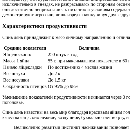
исключительно в гнездах, не разбрасываясь по сторонам бесц
они достаточно неприхотливы к питанию и условиям содержан
демонстрируют агрессию, лишь изредка конкурируя друг с дру
Характеристики продуктивности
Синь дянь принадлежит к мясо-яичному направлению и отлича
Средние показатели
Величина
Яйценоскость
250 штук в год
Масса 1 яйца
55 г, при максимальном показателе в 60 
Начало яйцекладки
По достижению 4 месяца жизни
Вес петуха
До 2 кг
Вес несушки
До 1,5 кг
Сохранность птенцов
От 95% до 98%
Уменьшение показателей продуктивности начинается через 3 го
поголовье.
Синь дянь известны на весь мир благодаря красивым яйцам го
качества яйца: оно нежное, воздушное, буквально тает во рту,
Великолепно развитый инстинкт насиживания позволяет о