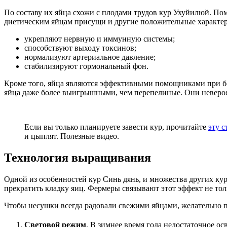
По составу их яйца схожи с плодами трудов кур Ухуйилюй. П
диетическим яйцам присущи и другие положительные характе
укрепляют нервную и иммунную системы;
способствуют выходу токсинов;
нормализуют артериальное давление;
стабилизируют гормональный фон.
Кроме того, яйца являются эффективными помощниками при бо
яйца даже более выигрышными, чем перепелиные. Они невероят
Если вы только планируете завести кур, прочитайте
эту с
и цыплят. Полезные видео.
Технология выращивания
Одной из особенностей кур Синь дянь, и множества других ку
прекратить кладку яиц. Фермеры связывают этот эффект не тол
Чтобы несушки всегда радовали свежими яйцами, желательно 
Световой режим
. В зимнее время года недостаточное о