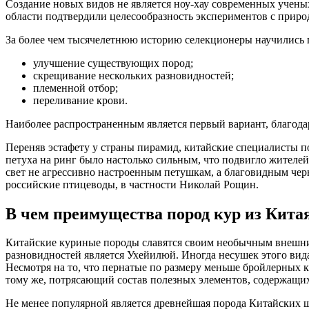
Создание новых видов не является ноу-хау современных учены
области подтвердили целесообразность экспериментов с приро
За более чем тысячелетнюю историю селекционеры научились 
улучшение существующих пород;
скрещивание нескольких разновидностей;
племенной отбор;
переливание крови.
Наиболее распространенным является первый вариант, благодар
Переняв эстафету у страны пирамид, китайские специалисты п
петуха на ринг было настолько сильным, что подвигло жителе
свет не агрессивно настроенным петушкам, а благовидным чер
российские птицеводы, в частности Николай Рощин.
В чем преимущества пород кур из Кита
Китайские куриные породы славятся своим необычным внешни
разновидностей является Ухейилюй. Иногда несушек этого вида
Несмотря на то, что пернатые по размеру меньше бройлерных к
тому же, потрясающий состав полезных элементов, содержащих
Не менее популярной является древнейшая порода Китайских ш