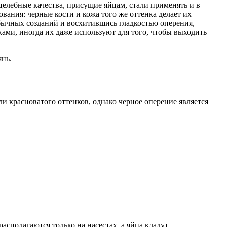
целебные качества, присущие яйцам, стали применять и в
ания: черные кости и кожа того же оттенка делает их
бычных созданий и восхитившись гладкостью оперения,
ами, иногда их даже используют для того, чтобы выходить
янь.
и красноватого оттенков, однако черное оперение является
сполагаются только на насестах, а яйца кладут