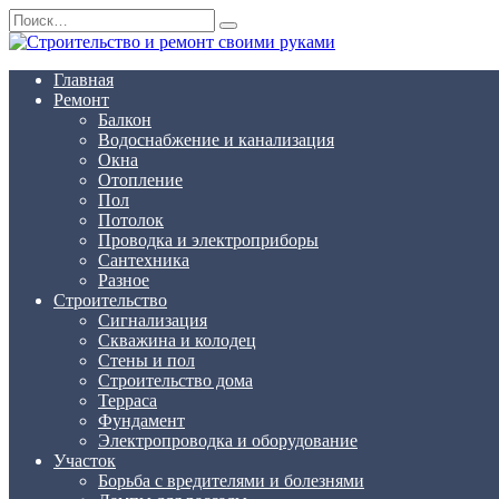
Перейти
Search
к
for:
содержанию
Главная
Ремонт
Балкон
Водоснабжение и канализация
Окна
Отопление
Пол
Потолок
Проводка и электроприборы
Сантехника
Разное
Строительство
Сигнализация
Скважина и колодец
Стены и пол
Строительство дома
Терраса
Фундамент
Электропроводка и оборудование
Участок
Борьба с вредителями и болезнями