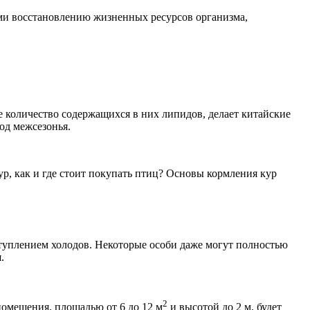
ми восстановлению жизненных ресурсов организма,
количество содержащихся в них липидов, делает китайские
од межсезонья.
кур, как и где стоит покупать птиц? Основы кормления кур
ступлением холодов. Некоторые особи даже могут полностью
.
2
помещения, площадью от 6 до 12 м
и высотой до 2 м, будет