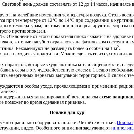
Световой день должен составлять от 12 до 14 часов, начинаясь 
ируют на малейшие изменения температуры воздуха. Столь вос
тся при температуре от 12°С до 14°С при содержании в курятник
одным температурам, поэтому они плохо реагируют на морозы и 
строго противопоказан.
%. Отклонение от этого показателя плохо скажется на здоровье
зняков, которые пагубно отражаются на физическом состоянии ку
2
ятника. Рекомендуют не размещать более 6 особей на 1 м
.
должна находиться подстилка. Можно сделать ее из сухих опилок
ых паразитов, которые ухудшают показатели яйценоскости, следу
бавить серы в эту чудодейственную смесь: в 1 ведро необходимо
ить энергичных пернатых выгульной территорией. В связи с тем
нуждаются в особом уходе, проявляющемся в применении рацион
ганизма.
 придерживаться запланированной ветеринаром
схеме вакцинац
ые поможет во время сделанная прививка.
Поилки для кур
жно правильно оборудовать поилки. Читайте в статье «
Поилки 
нструкции, видео. Особенного внимания заслуживают
ниппельны