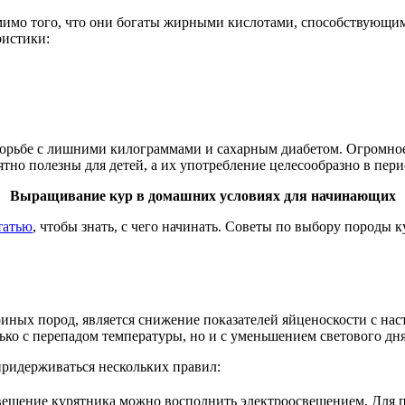
омимо того, что они богаты жирными кислотами, способствующи
ристики:
рьбе с лишними килограммами и сахарным диабетом. Огромное 
но полезны для детей, а их употребление целесообразно в пери
Выращивание кур в домашних условиях для начинающих
татью
, чтобы знать, с чего начинать. Советы по выбору породы 
риных пород, является снижение показателей яйценоскости с на
ько с перепадом температуры, но и с уменьшением светового дня
придерживаться нескольких правил:
свещение курятника можно восполнить электроосвещением. Для 