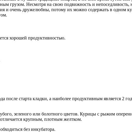
енным грузом. Несмотря на свою подвижность и непоседливость,
ия и очень дружелюбны, потому их можно содержать в одном ку
гом.
ется хорошей продуктивностью.
г
да после старта кладки, а наиболее продуктивным является 2 го
лубого, зеленого или болотного цветов. Курицы с рыжим оперен
 и отличается крупным, плотным желтком.
бходиться без инкубатора.