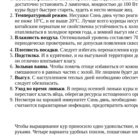
достаточно установить 2 лампочки, мощностью до 100 Вт. 
куры будут быстрее стареть, худеть и нести меньше яиц.
Температурный режим
. Несушки Синь дянь чутко реаг
не ниже 10°С, и не выше 20°С. Лучше всего курицы несу
китайским пернатым не свойственна устойчивость к хол
отапливаться в холодное время года, а зимний выгул им 
Влажность воздуха
. Оптимальный уровень составляет 70
периодически проветривать, не допуская появления скво
Плотность посадки
. Следует избегать перенаселения кур
Подстилка
. И в курятнике, и на выгульной территории 
он отлично впитывает влагу.
Зольная ванна
. Чтобы помочь птице избавиться от кожн
смешанного в равных частях с золой. Не лишним будет до
Выгул
. С наступлением теплых дней необходимо обеспеч
следует обезопасить.
Уход во время линьки
. В период осенней линьки куры 
перестают класть яйца, оберегая ресурсы истощенного ор
Несмотря на хороший иммунитет Синь дянь, необходимо
считаются паразитарные инфекции, предотвратить котор
Чтобы выращивание кур приносило одно удовольствие, ну
руками. Четыре варианта удобных поилок, пошаговые и