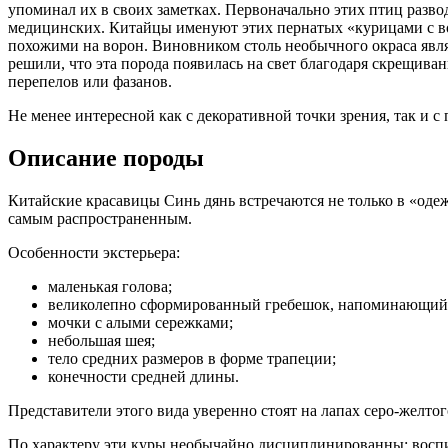
упоминал их в своих заметках. Первоначально этих птиц разво
медицинских. Китайцы именуют этих пернатых «курицами с вор
похожими на ворон. Виновником столь необычного окраса явл
решили, что эта порода появилась на свет благодаря скрещив
перепелов или фазанов.
Не менее интересной как с декоративной точки зрения, так и 
Описание породы
Китайские красавицы Синь дянь встречаются не только в «одеж
самым распространенным.
Особенности экстерьера:
маленькая голова;
великолепно сформированный гребешок, напоминающий 
мочки с алыми сережками;
небольшая шея;
тело средних размеров в форме трапеции;
конечности средней длины.
Представители этого вида уверенно стоят на лапах серо-желтог
По характеру эти куры необычайно дисциплинированны: воспит