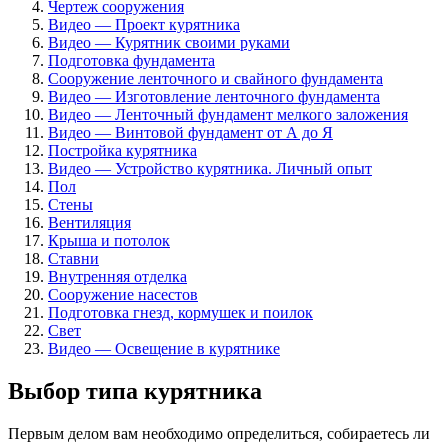
Чертеж сооружения
Видео — Проект курятника
Видео — Курятник своими руками
Подготовка фундамента
Сооружение ленточного и свайного фундамента
Видео — Изготовление ленточного фундамента
Видео — Ленточный фундамент мелкого заложения
Видео — Винтовой фундамент от А до Я
Постройка курятника
Видео — Устройство курятника. Личный опыт
Пол
Стены
Вентиляция
Крыша и потолок
Ставни
Внутренняя отделка
Сооружение насестов
Подготовка гнезд, кормушек и поилок
Свет
Видео — Освещение в курятнике
Выбор типа курятника
Первым делом вам необходимо определиться, собираетесь ли