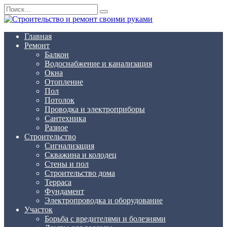
Перейти
Search
к
for:
содержанию
Главная
Ремонт
Балкон
Водоснабжение и канализация
Окна
Отопление
Пол
Потолок
Проводка и электроприборы
Сантехника
Разное
Строительство
Сигнализация
Скважина и колодец
Стены и пол
Строительство дома
Терраса
Фундамент
Электропроводка и оборудование
Участок
Борьба с вредителями и болезнями