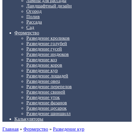
Лампы для рассады
Ландшафтный дизайн
Огород
Полив
Рассада
Сад
Фермерство
Разведение кроликов
Разведение голубей
Разведение гусей
Разведение индюков
Разведение коз
Разведение коров
Разведение кур
Разведение лошадей
Разведение овец
Разведение перепелов
Разведение свиней
Разведение уток
Разведение фазанов
Разведение цесарок
Разведение шиншилл
Калькуляторы
Главная
»
Фермерство
»
Разведение кур