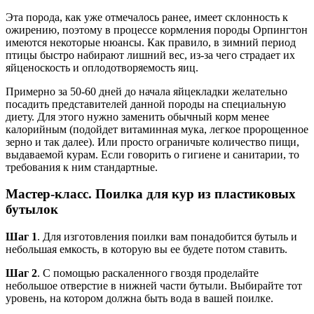
Эта порода, как уже отмечалось ранее, имеет склонность к
ожирению, поэтому в процессе кормления породы Орпингтон
имеются некоторые нюансы. Как правило, в зимний период
птицы быстро набирают лишний вес, из-за чего страдает их
яйценоскость и оплодотворяемость яиц.
Примерно за 50-60 дней до начала яйцекладки желательно
посадить представителей данной породы на специальную
диету. Для этого нужно заменить обычный корм менее
калорийным (подойдет витаминная мука, легкое пророщенное
зерно и так далее). Или просто ограничьте количество пищи,
выдаваемой курам. Если говорить о гигиене и санитарии, то
требования к ним стандартные.
Мастер-класс. Поилка для кур из пластиковых
бутылок
Шаг 1
. Для изготовления поилки вам понадобится бутыль и
небольшая емкость, в которую вы ее будете потом ставить.
Шаг 2
. С помощью раскаленного гвоздя проделайте
небольшое отверстие в нижней части бутыли. Выбирайте тот
уровень, на котором должна быть вода в вашей поилке.