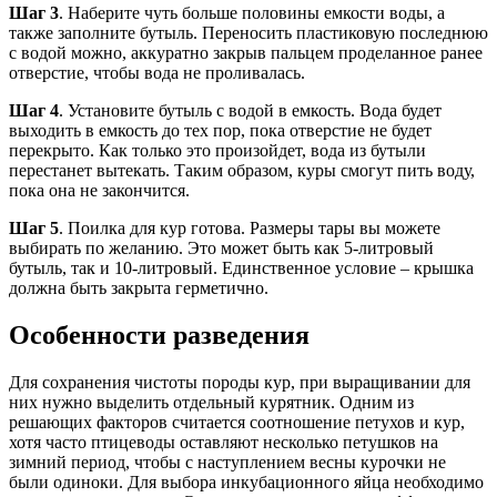
Шаг 3
. Наберите чуть больше половины емкости воды, а
также заполните бутыль. Переносить пластиковую последнюю
с водой можно, аккуратно закрыв пальцем проделанное ранее
отверстие, чтобы вода не проливалась.
Шаг 4
. Установите бутыль с водой в емкость. Вода будет
выходить в емкость до тех пор, пока отверстие не будет
перекрыто. Как только это произойдет, вода из бутыли
перестанет вытекать. Таким образом, куры смогут пить воду,
пока она не закончится.
Шаг 5
. Поилка для кур готова. Размеры тары вы можете
выбирать по желанию. Это может быть как 5-литровый
бутыль, так и 10-литровый. Единственное условие – крышка
должна быть закрыта герметично.
Особенности разведения
Для сохранения чистоты породы кур, при выращивании для
них нужно выделить отдельный курятник. Одним из
решающих факторов считается соотношение петухов и кур,
хотя часто птицеводы оставляют несколько петушков на
зимний период, чтобы с наступлением весны курочки не
были одиноки. Для выбора инкубационного яйца необходимо