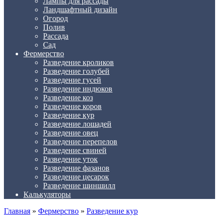
Лампы для рассады
Ландшафтный дизайн
Огород
Полив
Рассада
Сад
Фермерство
Разведение кроликов
Разведение голубей
Разведение гусей
Разведение индюков
Разведение коз
Разведение коров
Разведение кур
Разведение лошадей
Разведение овец
Разведение перепелов
Разведение свиней
Разведение уток
Разведение фазанов
Разведение цесарок
Разведение шиншилл
Калькуляторы
Главная
»
Фермерство
»
Разведение кур