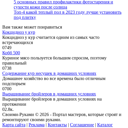
5 основных правил профилактики фотостарения и
сухости кожи после солнца
Топ-4 какой теплый пол в 2023 году лучше установить
под плитку
Вам также может понравиться
Кокцидиоз у кур
Кокцидиоз у кур считается одним из самых часто
встречающихся
0
749
Кобб 500
Куриное мясо пользуется большим спросом, поэтому
правильный
0
738
Содержание кур несушек в домашних условиях
Домашнее хозяйство во все времена было отличным
подспорьем
0
700
Выращивание бройлеров в домашних условиях
Выращивание бройлеров в домашних условиях на
протяжении
0
2.8к.
Своими-Руками © 2026 - Портал мастеров, которые строят и
ремонтируют своими руками.
Карта сайта
|
Реклама
|
Контакты
|
Соглашение
|
Каталог