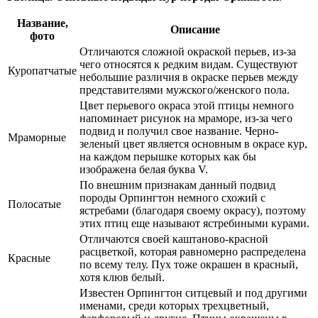
Название,
Описание
фото
Отличаются сложной окраской перьев, из-за
чего относятся к редким видам. Существуют
Куропатчатые
небольшие различия в окраске перьев между
представителями мужского/женского пола.
Цвет перьевого окраса этой птицы немного
напоминает рисунок на мраморе, из-за чего
подвид и получил свое название. Черно-
Мраморные
зеленый цвет является основным в окрасе кур,
на каждом перышке которых как бы
изображена белая буква V.
По внешним признакам данный подвид
породы Орпингтон немного схожий с
Полосатые
ястребами (благодаря своему окрасу), поэтому
этих птиц еще называют ястребиными курами.
Отличаются своей каштаново-красной
расцветкой, которая равномерно распределена
Красные
по всему телу. Пух тоже окрашен в красный,
хотя клюв белый.
Известен Орпингтон ситцевый и под другими
именами, среди которых трехцветный,