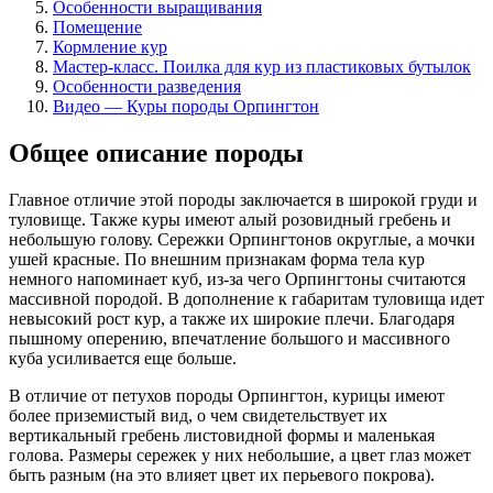
Особенности выращивания
Помещение
Кормление кур
Мастер-класс. Поилка для кур из пластиковых бутылок
Особенности разведения
Видео — Куры породы Орпингтон
Общее описание породы
Главное отличие этой породы заключается в широкой груди и
туловище. Также куры имеют алый розовидный гребень и
небольшую голову. Сережки Орпингтонов округлые, а мочки
ушей красные. По внешним признакам форма тела кур
немного напоминает куб, из-за чего Орпингтоны считаются
массивной породой. В дополнение к габаритам туловища идет
невысокий рост кур, а также их широкие плечи. Благодаря
пышному оперению, впечатление большого и массивного
куба усиливается еще больше.
В отличие от петухов породы Орпингтон, курицы имеют
более приземистый вид, о чем свидетельствует их
вертикальный гребень листовидной формы и маленькая
голова. Размеры сережек у них небольшие, а цвет глаз может
быть разным (на это влияет цвет их перьевого покрова).