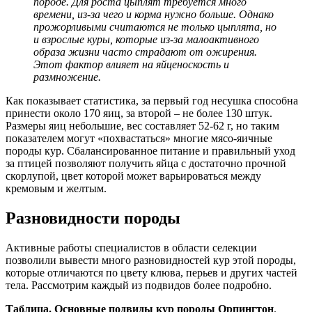
породе. Для роста цыплят требуется много
времени, из-за чего и корма нужно больше. Однако
прожорливыми считаются не только цыплята, но
и взрослые куры, которые из-за малоактивного
образа жизни часто страдают от ожирения.
Этот фактор влияет на яйценоскость и
размножение.
Как показывает статистика, за первый год несушка способна
принести около 170 яиц, за второй – не более 130 штук.
Размеры яиц небольшие, вес составляет 52-62 г, но таким
показателем могут «похвастаться» многие мясо-яичные
породы кур. Сбалансированное питание и правильный уход
за птицей позволяют получить яйца с достаточно прочной
скорлупой, цвет которой может варьироваться между
кремовым и желтым.
Разновидности породы
Активные работы специалистов в области селекции
позволили вывести много разновидностей кур этой породы,
которые отличаются по цвету клюва, перьев и других частей
тела. Рассмотрим каждый из подвидов более подробно.
Таблица. Основные подвиды кур породы Орпингтон
.