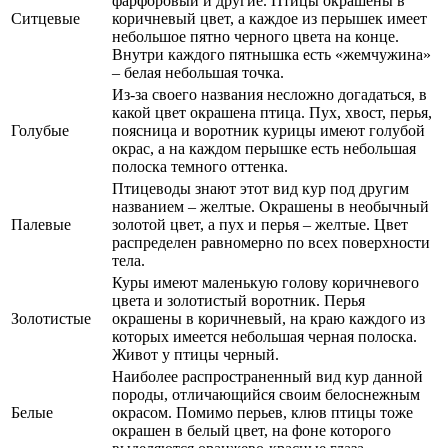
фарфоровый и другие. Птицы окрашены в
Ситцевые
коричневый цвет, а каждое из перышек имеет
небольшое пятно черного цвета на конце.
Внутри каждого пятнышка есть «жемчужина»
– белая небольшая точка.
Из-за своего названия несложно догадаться, в
какой цвет окрашена птица. Пух, хвост, перья,
Голубые
поясница и воротник курицы имеют голубой
окрас, а на каждом перышке есть небольшая
полоска темного оттенка.
Птицеводы знают этот вид кур под другим
названием – желтые. Окрашены в необычный
Палевые
золотой цвет, а пух и перья – желтые. Цвет
распределен равномерно по всех поверхности
тела.
Куры имеют маленькую голову коричневого
цвета и золотистый воротник. Перья
Золотистые
окрашены в коричневый, на краю каждого из
которых имеется небольшая черная полоска.
Живот у птицы черный.
Наиболее распространенный вид кур данной
породы, отличающийся своим белоснежным
Белые
окрасом. Помимо перьев, клюв птицы тоже
окрашен в белый цвет, на фоне которого