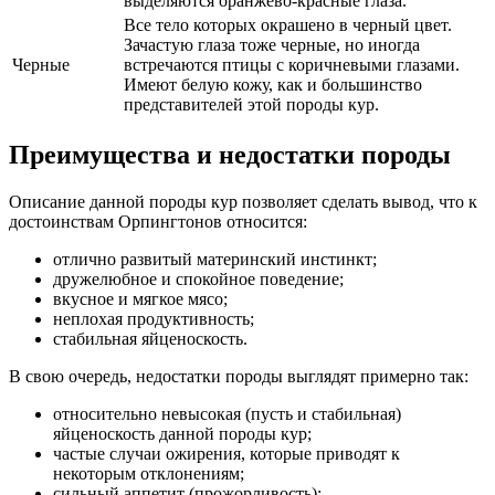
выделяются оранжево-красные глаза.
Все тело которых окрашено в черный цвет.
Зачастую глаза тоже черные, но иногда
Черные
встречаются птицы с коричневыми глазами.
Имеют белую кожу, как и большинство
представителей этой породы кур.
Преимущества и недостатки породы
Описание данной породы кур позволяет сделать вывод, что к
достоинствам Орпингтонов относится:
отлично развитый материнский инстинкт;
дружелюбное и спокойное поведение;
вкусное и мягкое мясо;
неплохая продуктивность;
стабильная яйценоскость.
В свою очередь, недостатки породы выглядят примерно так:
относительно невысокая (пусть и стабильная)
яйценоскость данной породы кур;
частые случаи ожирения, которые приводят к
некоторым отклонениям;
сильный аппетит (прожорливость);