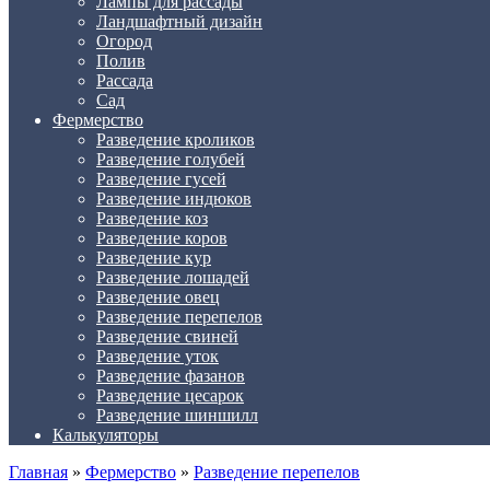
Лампы для рассады
Ландшафтный дизайн
Огород
Полив
Рассада
Сад
Фермерство
Разведение кроликов
Разведение голубей
Разведение гусей
Разведение индюков
Разведение коз
Разведение коров
Разведение кур
Разведение лошадей
Разведение овец
Разведение перепелов
Разведение свиней
Разведение уток
Разведение фазанов
Разведение цесарок
Разведение шиншилл
Калькуляторы
Главная
»
Фермерство
»
Разведение перепелов