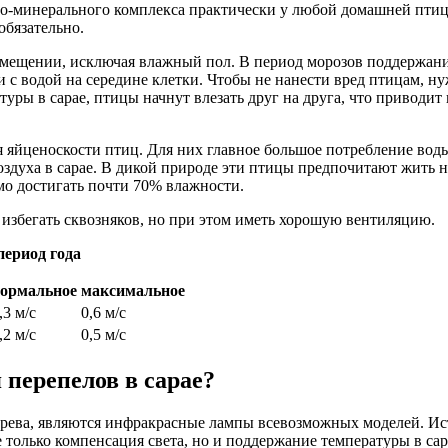
нно-минерального комплекса практически у любой домашней птиц
бязательно.
помещении, исключая влажный пол. В период морозов поддержа
 с водой на середине клетки. Чтобы не нанести вред птицам, н
уры в сарае, птицы начнут влезать друг на друга, что приводи
ря яйценоскости птиц. Для них главное большое потребление вод
оздуха в сарае. В дикой природе эти птицы предпочитают жить 
мо достигать почти 70% влажности.
 избегать сквозняков, но при этом иметь хорошую вентиляцию.
период года
ормальное
максимальное
,3 м/с
0,6 м/с
,2 м/с
0,5 м/с
 перепелов в сарае?
грева, являются инфракрасные лампы всевозможных моделей. Ис
е только компенсация света, но и поддержание температуры в са