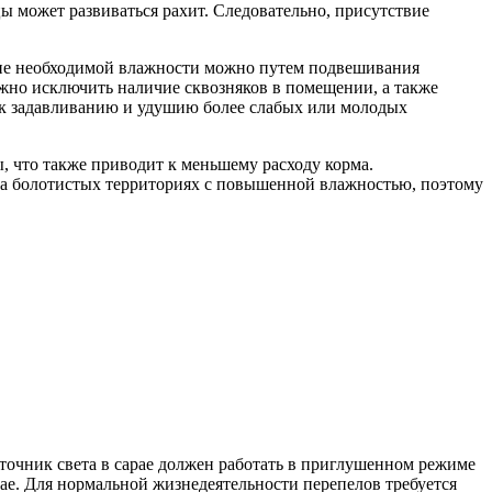
ы может развиваться рахит. Следовательно, присутствие
ние необходимой влажности можно путем подвешивания
ужно исключить наличие сквозняков в помещении, а также
т к задавливанию и удушию более слабых или молодых
ы, что также приводит к меньшему расходу корма.
на болотистых территориях с повышенной влажностью, поэтому
точник света в сарае должен работать в приглушенном режиме
рае. Для нормальной жизнедеятельности перепелов требуется