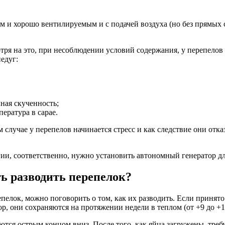
им и хорошо вентилируемым и с подачей воздуха (но без прямых 
ря на это, при несоблюдении условий содержания, у перепелов 
едуг:
ная скученность;
ература в сарае.
 случае у перепелов начинается стресс и как следствие они отка
ии, соответственно, нужно установить автономный генератор для
ть разводить перепелок?
епелок, можно поговорить о том, как их разводить. Если принято
р, они сохраняются на протяжении недели в теплом (от +9 до +1
ются острым концом вниз. После того, как яйца загружены, тре