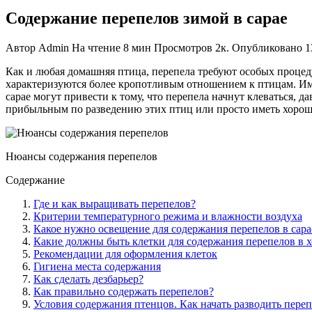
Содержание перепелов зимой в сарае
Автор
Admin
На чтение
8 мин
Просмотров
2к.
Опубликовано
1
Как и любая домашняя птица, перепела требуют особых процеду
характеризуются более кропотливым отношением к птицам. Им
сарае могут привести к тому, что перепела начнут клеваться, д
прибыльным по разведению этих птиц или просто иметь хороше
Нюансы содержания перепелов
Содержание
Где и как выращивать перепелов?
Критерии температурного режима и влажности воздуха
Какое нужно освещение для содержания перепелов в сара
Какие должны быть клетки для содержания перепелов в х
Рекомендации для оформления клеток
Гигиена места содержания
Как сделать дезбарьер?
Как правильно содержать перепелов?
Условия содержания птенцов. Как начать разводить пере