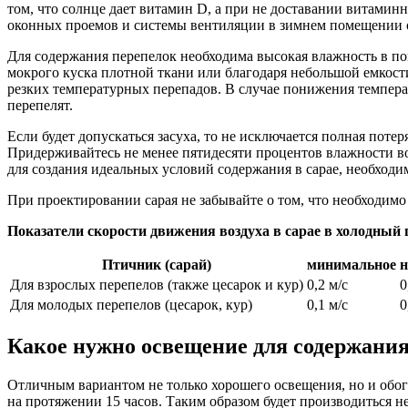
том, что солнце дает витамин D, а при не доставании витами
оконных проемов и системы вентиляции в зимнем помещении о
Для содержания перепелок необходима высокая влажность в 
мокрого куска плотной ткани или благодаря небольшой емкости
резких температурных перепадов. В случае понижения температ
перепелят.
Если будет допускаться засуха, то не исключается полная поте
Придерживайтесь не менее пятидесяти процентов влажности в
для создания идеальных условий содержания в сарае, необходи
При проектировании сарая не забывайте о том, что необходимо
Показатели скорости движения воздуха в сарае в холодный 
Птичник (сарай)
минимальное
н
Для взрослых перепелов (также цесарок и кур)
0,2 м/с
0
Для молодых перепелов (цесарок, кур)
0,1 м/с
0
Какое нужно освещение для содержания
Отличным вариантом не только хорошего освещения, но и обо
на протяжении 15 часов. Таким образом будет производиться н