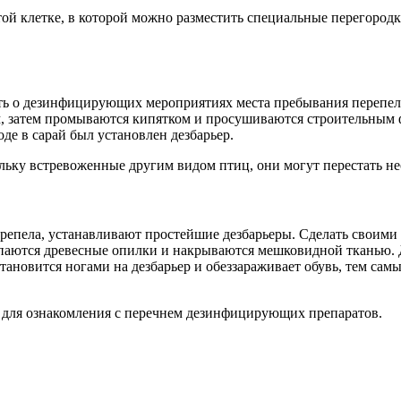
й клетке, в которой можно разместить специальные перегородки
ить о дезинфицирующих мероприятиях места пребывания перепело
, затем промываются кипятком и просушиваются строительным 
оде в сарай был установлен дезбарьер.
льку встревоженные другим видом птиц, они могут перестать не
епела, устанавливают простейшие дезбарьеры. Сделать своими р
сыпаются древесные опилки и накрываются мешковидной ткань
 становится ногами на дезбарьер и обеззараживает обувь, тем са
я для ознакомления с перечнем дезинфицирующих препаратов.