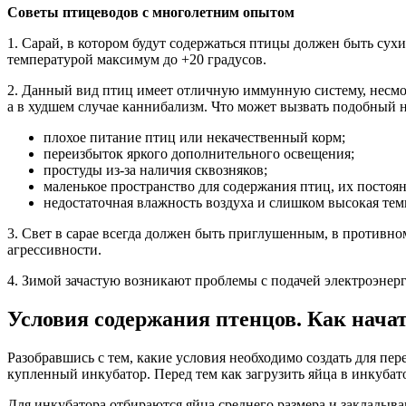
Советы птицеводов с многолетним опытом
1. Сарай, в котором будут содержаться птицы должен быть сух
температурой максимум до +20 градусов.
2. Данный вид птиц имеет отличную иммунную систему, несмот
а в худшем случае каннибализм. Что может вызвать подобный н
плохое питание птиц или некачественный корм;
переизбыток яркого дополнительного освещения;
простуды из-за наличия сквозняков;
маленькое пространство для содержания птиц, их постоян
недостаточная влажность воздуха и слишком высокая темп
3. Свет в сарае всегда должен быть приглушенным, в противном
агрессивности.
4. Зимой зачастую возникают проблемы с подачей электроэнерг
Условия содержания птенцов. Как нача
Разобравшись с тем, какие условия необходимо создать для пер
купленный инкубатор. Перед тем как загрузить яйца в инкубато
Для инкубатора отбираются яйца среднего размера и закладыва