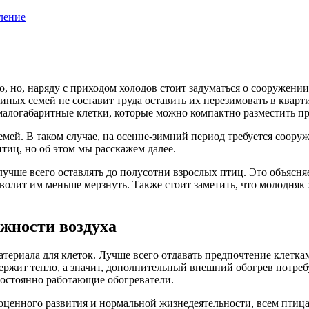
ление
, но, наряду с приходом холодов стоит задуматься о сооружени
линых семей не составит труда оставить их перезимовать в квар
малогабаритные клетки, которые можно компактно разместить пр
емей. В таком случае, на осенне-зимний период требуется соору
тиц, но об этом мы расскажем далее.
лучше всего оставлять до полусотни взрослых птиц. Это объясняе
волит им меньше мерзнуть. Также стоит заметить, что молодняк
жности воздуха
ериала для клеток. Лучше всего отдавать предпочтение клеткам 
держит тепло, а значит, дополнительный внешний обогрев потре
постоянно работающие обогреватели.
ноценного развития и нормальной жизнедеятельности, всем птица