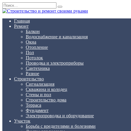
Перейти
Search
к
for:
содержанию
Главная
Ремонт
Балкон
Водоснабжение и канализация
Окна
Отопление
Пол
Потолок
Проводка и электроприборы
Сантехника
Разное
Строительство
Сигнализация
Скважина и колодец
Стены и пол
Строительство дома
Терраса
Фундамент
Электропроводка и оборудование
Участок
Борьба с вредителями и болезнями