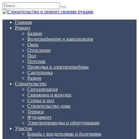
Перейти
Search
к
for:
содержанию
Главная
Ремонт
Балкон
Водоснабжение и канализация
Окна
Отопление
Пол
Потолок
Проводка и электроприборы
Сантехника
Разное
Строительство
Сигнализация
Скважина и колодец
Стены и пол
Строительство дома
Терраса
Фундамент
Электропроводка и оборудование
Участок
Борьба с вредителями и болезнями