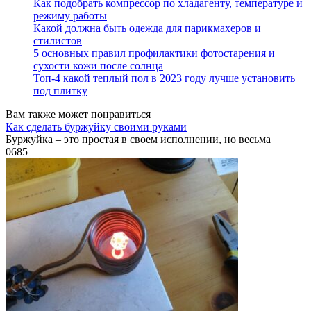
Как подобрать компрессор по хладагенту, температуре и
режиму работы
Какой должна быть одежда для парикмахеров и
стилистов
5 основных правил профилактики фотостарения и
сухости кожи после солнца
Топ-4 какой теплый пол в 2023 году лучше установить
под плитку
Вам также может понравиться
Как сделать буржуйку своими руками
Буржуйка – это простая в своем исполнении, но весьма
0
685