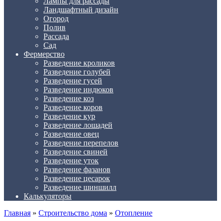
Лампы для рассады
Ландшафтный дизайн
Огород
Полив
Рассада
Сад
Фермерство
Разведение кроликов
Разведение голубей
Разведение гусей
Разведение индюков
Разведение коз
Разведение коров
Разведение кур
Разведение лошадей
Разведение овец
Разведение перепелов
Разведение свиней
Разведение уток
Разведение фазанов
Разведение цесарок
Разведение шиншилл
Калькуляторы
Главная
»
Строительство дома
»
Отопление