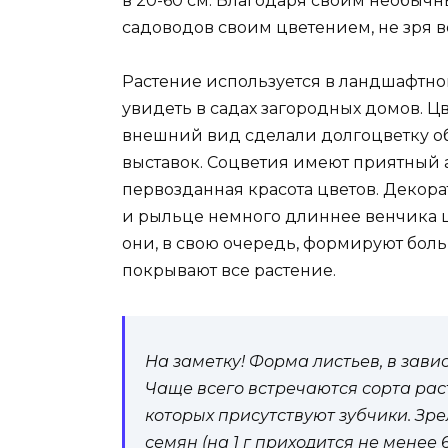
в 20-60 см. Благодаря своим необычн
садоводов своим цветением, не зря в
Растение используется в ландшафтно
увидеть в садах загородных домов. Ц
внешний вид сделали долгоцветку об
выставок. Соцветия имеют приятный а
первозданная красота цветов. Декорат
и рыльце немного длиннее венчика цв
они, в свою очередь, формируют боль
покрывают все растение.
На заметку! Форма листьев, в зави
Чаще всего встречаются сорта рас
которых присутствуют зубчики. Зр
семян (на 1 г приходится не менее