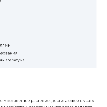
т
елями
ьзования
ян агератума
то многолетнее растение, достигающее высоты