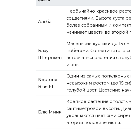
Необычайно красивое раст
соцветиями. Высота куста р
Альба
более собранным и компакт
начинает цвести во второй
Маленькие кустики до 15 с
Блау
побегами. Соцветия этого с
Штернхен
встречаться растения с гол
июнь.
Один из самых популярных 
Neptune
невысоким ростом (до 15 с
Blue F1
голубой цвет. Цветение начи
Крепкое растение с толсты
сантиметровой высоты. Диам
Блю Минк
украшаются цветками сирене
второй половине июня.