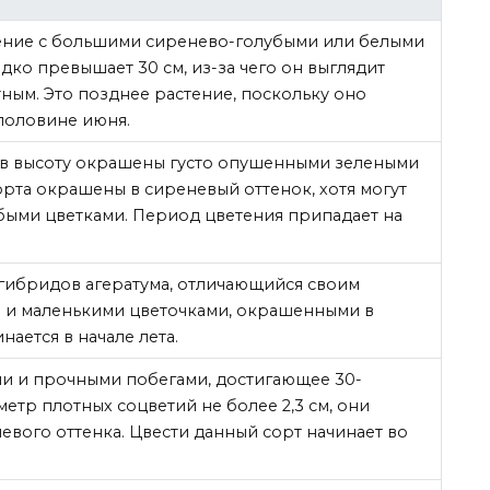
ение с большими сиренево-голубыми или белыми
едко превышает 30 см, из-за чего он выглядит
ным. Это позднее растение, поскольку оно
 половине июня.
м в высоту окрашены густо опушенными зелеными
орта окрашены в сиреневый оттенок, хотя могут
убыми цветками. Период цветения припадает на
гибридов агератума, отличающийся своим
м) и маленькими цветочками, окрашенными в
нается в начале лета.
ми и прочными побегами, достигающее 30-
етр плотных соцветий не более 2,3 см, они
вого оттенка. Цвести данный сорт начинает во