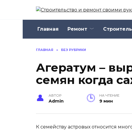
Перейти
к
содержанию
Главная
Ремонт
Строитель
ГЛАВНАЯ
»
БЕЗ РУБРИКИ
Агератум – вы
семян когда с
АВТОР
НА ЧТЕНИЕ
Admin
9 мин
К семейству астровых относится много