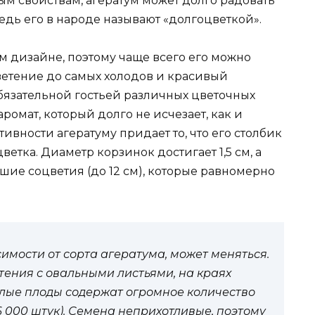
ым свойствам, агератум может долго радовать
едь его в народе называют «долгоцветкой».
м дизайне, поэтому чаще всего его можно
ветение до самых холодов и красивый
язательной гостьей различных цветочных
ромат, который долго не исчезает, как и
ивности агератуму придает то, что его столбик
етка. Диаметр корзинок достигает 1,5 см, а
шие соцветия (до 12 см), которые равномерно
симости от сорта агератума, может меняться.
тения с овальными листьями, на краях
елые плоды содержат огромное количество
 6 000 штук). Семена неприхотливые, поэтому