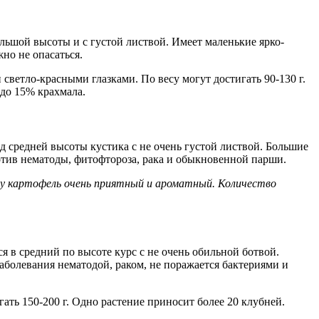
льшой высоты и с густой листвой. Имеет маленькие ярко-
но не опасаться.
ветло-красными глазками. По весу могут достигать 90-130 г.
 до 15% крахмала.
ид средней высоты кустика с не очень густой листвой. Большие
тив нематоды, фитофтороза, рака и обыкновенной парши.
су картофель очень приятный и ароматный. Количество
я в средний по высоте курс с не очень обильной ботвой.
аболевания нематодой, раком, не поражается бактериями и
ть 150-200 г. Одно растение приносит более 20 клубней.