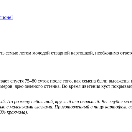
гионе?
вать семью летом молодой отварной картошкой, необходимо отве
ает спустя 75–80 суток после того, как семена были высажены в
меров, ярко-зеленого оттенка. Во время цветения куст покрыва
ый. По размеру небольшой, круглый или овальный. Вес клубня м
стью с маленькими глазками. Приготовленный в пищу картофель 
8% крахмала).