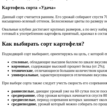
Картофель сорта «Удача»
Данный сорт считается ранним. Его урожай собирают спустя 70
насыщенно-зеленый оттенок. Белоснежные цветы по размеру не
Овальные клубни достигают крупных размеров, а по весу набир
готовый к употреблению картофель приятный, крахмал в состав
Как выбирать сорт картофеля?
Подходящий сорт выбирают, ориентируясь на цель, с которой е
столовые
, обладающие высшим баллом по шкале вкусов
кормовые
, содержащие высокий процент белка (от 2%);
технические
, отличающиеся большим количеством крахма
универсальные
, характеризующиеся отличными вкусовы
При выборе сорта также следует учесть скорость его созревани
раннеспелые
, дающие урожай уже на 60 сутки после пос
среднеранние
, сбор урожая которых начинается спустя 80
среднеспелые
, период созревания которых занимает окол
среднепоздние
, урожай который можно собирать по прош