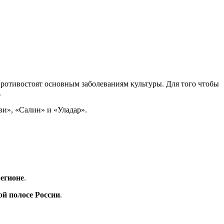
противостоят основным заболеваниям культуры. Для того чтобы
.
ви», «Салин» и «Уладар».
егионе
.
ой полосе России
.