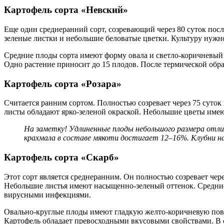
Картофель сорта «Невский»
Еще один среднеранний сорт, созревающий через 80 суток посл
зеленые листки и небольшие беловатые цветки. Культуру нужн
Средние плоды сорта имеют форму овала и светло-коричневый ц
Одно растение приносит до 15 плодов. После термической обра
Картофель сорта «Розара»
Считается ранним сортом. Полностью созревает через 75 суток
листы обладают ярко-зеленой окраской. Небольшие цветы име
На заметку! Удлиненные плоды небольшого размера отл
крахмала в составе мякоти достигает 12–16%. Клубни наб
Картофель сорта «Скарб»
Этот сорт является среднеранним. Он полностью созревает чере
Небольшие листья имеют насыщенно-зеленый оттенок. Средние 
вирусными инфекциями.
Овально-круглые плоды имеют гладкую желто-коричневую повер
Картофель обладает превосходными вкусовыми свойствами. В с