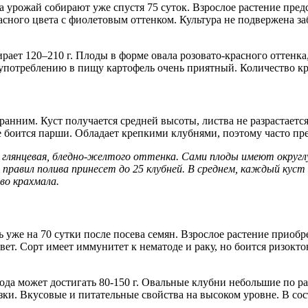
а урожай собирают уже спустя 75 суток. Взрослое растение пред
асного цвета с фиолетовым оттенком. Культура не подвержена за
ает 120–210 г. Плоды в форме овала розовато-красного оттенка,
употреблению в пищу картофель очень приятный. Количество кра
я ранним. Куст получается средней высоты, листва не разрастаетс
 боится парши. Обладает крепкими клубнями, поэтому часто пре
 глянцевая, бледно-желтого оттенка. Сами плоды имеют округлую
 правил полива принесет до 25 клубней. В среднем, каждый куст
во крахмала.
 уже на 70 сутки после посева семян. Взрослое растение приобр
вет. Сорт имеет иммунитет к нематоде и раку, но боится ризокт
ода может достигать 80-150 г. Овальные клубни небольшие по ра
ки. Вкусовые и питательные свойства на высоком уровне. В сос