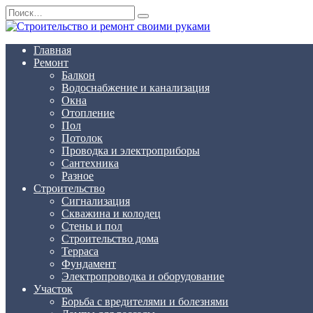
Перейти
Search
к
for:
содержанию
Главная
Ремонт
Балкон
Водоснабжение и канализация
Окна
Отопление
Пол
Потолок
Проводка и электроприборы
Сантехника
Разное
Строительство
Сигнализация
Скважина и колодец
Стены и пол
Строительство дома
Терраса
Фундамент
Электропроводка и оборудование
Участок
Борьба с вредителями и болезнями