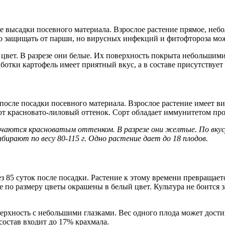
е высадки посевного материала. Взрослое растение прямое, небо
о защищать от парши, но вирусных инфекций и фитофтороза мож
вет. В разрезе они белые. Их поверхность покрыта небольшими с
ботки картофель имеет приятный вкус, а в составе присутствует
 после посадки посевного материала. Взрослое растение имеет в
ют красновато-лиловый оттенок. Сорт обладает иммунитетом про
ичаются красноватым оттенком. В разрезе они желтые. По вку
ирают по весу 80-115 г. Одно растение дает до 18 плодов.
з 85 суток после посадки. Растение к этому времени превращаетс
по размеру цветы окрашены в белый цвет. Культура не боится з
хность с небольшими глазками. Вес одного плода может достига
остав входит до 17% крахмала.