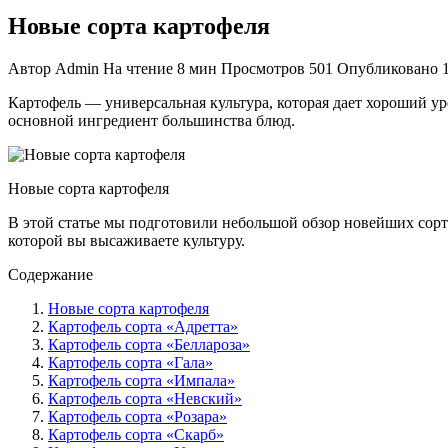
Новые сорта картофеля
Автор
Admin
На чтение
8 мин
Просмотров
501
Опубликовано
Картофель — универсальная культура, которая дает хороший у
основной ингредиент большинства блюд.
Новые сорта картофеля
В этой статье мы подготовили небольшой обзор новейших сорто
которой вы высаживаете культуру.
Содержание
Новые сорта картофеля
Картофель сорта «Адретта»
Картофель сорта «Беллароза»
Картофель сорта «Гала»
Картофель сорта «Импала»
Картофель сорта «Невский»
Картофель сорта «Розара»
Картофель сорта «Скарб»