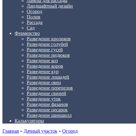
Лампы для рассады
Ландшафтный дизайн
Огород
Полив
Рассада
Сад
Фермерство
Разведение кроликов
Разведение голубей
Разведение гусей
Разведение индюков
Разведение коз
Разведение коров
Разведение кур
Разведение лошадей
Разведение овец
Разведение перепелов
Разведение свиней
Разведение уток
Разведение фазанов
Разведение цесарок
Разведение шиншилл
Калькуляторы
Главная
»
Дачный участок
»
Огород