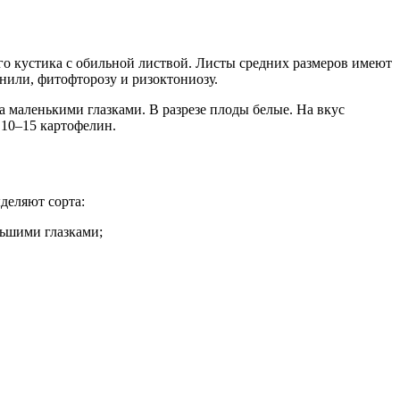
го кустика с обильной листвой. Листы средних размеров имеют
нили, фитофторозу и ризоктониозу.
а маленькими глазками. В разрезе плоды белые. На вкус
 10–15 картофелин.
деляют сорта:
ьшими глазками;