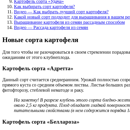
Картофель сорта «Удача»
Как выбирать сорт картофеля?
Видео — Как выбрать лучший сорт картофеля?
Какой новый сорт подходит для выращивания в вашем ре
Выращивание картофеля из семян рассадным способом
Видео — Рассада картофеля из семян
Новые сорта картофеля
Для того чтобы не разочароваться в своем стремлении порадо
ожиданиям от этого клубнеплода.
Картофель сорта «Адретта»
Данный сорт считается среднеранним. Урожай полностью созрев
прямого куста со средним объемом листвы. Листья больших раз
фитофторозу, стеблевой нематоде и раку.
На заметку! В разрезе клубень этого сорта бледно-желт
около 2,5 кг продукта. Плод обладает гладкой поверхно
питательными свойствами (в нем содержится порядка 1
Картофель сорта «Беллароза»