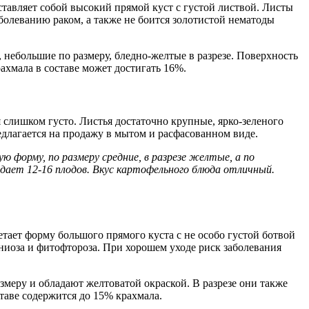
ставляет собой высокий прямой куст с густой листвой. Листы
болеванию раком, а также не боится золотистой нематоды
 небольшие по размеру, бледно-желтые в разрезе. Поверхность
хмала в составе может достигать 16%.
я слишком густо. Листья достаточно крупные, ярко-зеленого
длагается на продажу в мытом и расфасованном виде.
 форму, по размеру средние, в разрезе желтые, а по
 дает 12-16 плодов. Вкус картофельного блюда отличный.
етает форму большого прямого куста с не особо густой ботвой
ониоза и фитофтороза. При хорошем уходе риск заболевания
змеру и обладают желтоватой окраской. В разрезе они также
таве содержится до 15% крахмала.