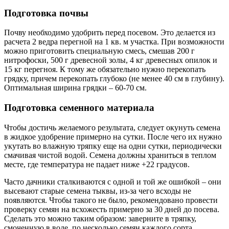
Подготовка почвы
Почву необходимо удобрить перед посевом. Это делается из
расчета 2 ведра перегной на 1 кв. м участка. При возможности
можно приготовить специальную смесь, смешав 200 г
нитрофоски, 500 г древесной золы, 4 кг древесных опилок и
15 кг перегноя. К тому же обязательно нужно перекопать
грядку, причем перекопать глубоко (не менее 40 см в глубину).
Оптимальная ширина грядки – 60-70 см.
Подготовка семенного материала
Чтобы достичь желаемого результата, следует окунуть семена
в жидкое удобрение примерно на сутки. После чего их нужно
укутать во влажную тряпку еще на одни сутки, периодически
смачивая чистой водой. Семена должны храниться в теплом
месте, где температура не падает ниже +22 градусов.
Часто дачники сталкиваются с одной и той же ошибкой – они
высевают старые семена тыквы, из-за чего всходы не
появляются. Чтобы такого не было, рекомендовано провести
проверку семян на всхожесть примерно за 30 дней до посева.
Сделать это можно таким образом: заверните в тряпку,
смоченную в воде, по несколько семян каждого сорта,