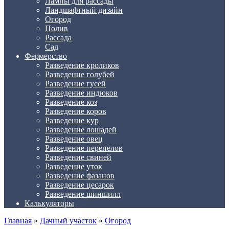
Лампы для рассады
Ландшафтный дизайн
Огород
Полив
Рассада
Сад
Фермерство
Разведение кроликов
Разведение голубей
Разведение гусей
Разведение индюков
Разведение коз
Разведение коров
Разведение кур
Разведение лошадей
Разведение овец
Разведение перепелов
Разведение свиней
Разведение уток
Разведение фазанов
Разведение цесарок
Разведение шиншилл
Калькуляторы
Главная
»
Дачный участок
»
Огород