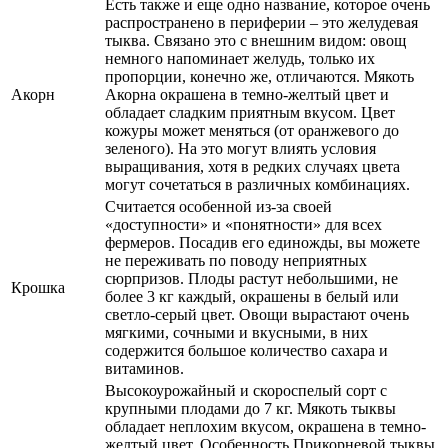
Есть также и еще одно название, которое очень
распространено в периферии – это желудевая
тыква. Связано это с внешним видом: овощ
немного напоминает желудь, только их
пропорции, конечно же, отличаются. Мякоть
Акорн
Акорна окрашена в темно-желтый цвет и
обладает сладким приятным вкусом. Цвет
кожуры может меняться (от оранжевого до
зеленого). На это могут влиять условия
выращивания, хотя в редких случаях цвета
могут сочетаться в различных комбинациях.
Считается особенной из-за своей
«доступности» и «понятности» для всех
фермеров. Посадив его единожды, вы можете
не переживать по поводу неприятных
сюрпризов. Плоды растут небольшими, не
Крошка
более 3 кг каждый, окрашены в белый или
светло-серый цвет. Овощи вырастают очень
мягкими, сочными и вкусными, в них
содержится большое количество сахара и
витаминов.
Высокоурожайный и скороспелый сорт с
крупными плодами до 7 кг. Мякоть тыквы
обладает неплохим вкусом, окрашена в темно-
желтый цвет. Особенность Прикорневой тыквы