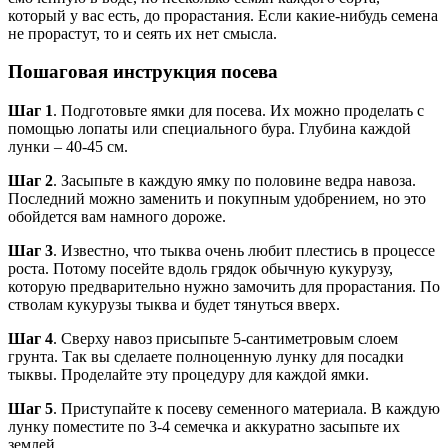
который у вас есть, до прорастания. Если какие-нибудь семена
не прорастут, то и сеять их нет смысла.
Пошаговая инструкция посева
Шаг 1
. Подготовьте ямки для посева. Их можно проделать с
помощью лопаты или специального бура. Глубина каждой
лунки – 40-45 см.
Шаг 2
. Засыпьте в каждую ямку по половине ведра навоза.
Последний можно заменить и покупным удобрением, но это
обойдется вам намного дороже.
Шаг 3
. Известно, что тыква очень любит плестись в процессе
роста. Потому посейте вдоль грядок обычную кукурузу,
которую предварительно нужно замочить для прорастания. По
стволам кукурузы тыква и будет тянуться вверх.
Шаг 4
. Сверху навоз присыпьте 5-сантиметровым слоем
грунта. Так вы сделаете полноценную лунку для посадки
тыквы. Проделайте эту процедуру для каждой ямки.
Шаг 5
. Приступайте к посеву семенного материала. В каждую
лунку поместите по 3-4 семечка и аккуратно засыпьте их
землей.