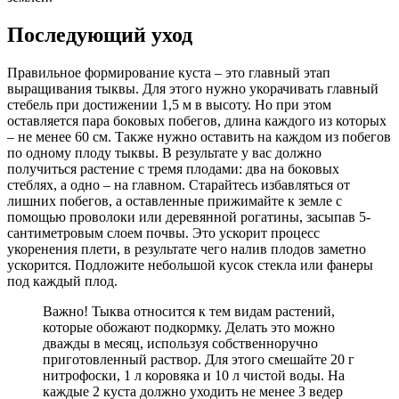
Последующий уход
Правильное формирование куста – это главный этап
выращивания тыквы. Для этого нужно укорачивать главный
стебель при достижении 1,5 м в высоту. Но при этом
оставляется пара боковых побегов, длина каждого из которых
– не менее 60 см. Также нужно оставить на каждом из побегов
по одному плоду тыквы. В результате у вас должно
получиться растение с тремя плодами: два на боковых
стеблях, а одно – на главном. Старайтесь избавляться от
лишних побегов, а оставленные прижимайте к земле с
помощью проволоки или деревянной рогатины, засыпав 5-
сантиметровым слоем почвы. Это ускорит процесс
укоренения плети, в результате чего налив плодов заметно
ускорится. Подложите небольшой кусок стекла или фанеры
под каждый плод.
Важно! Тыква относится к тем видам растений,
которые обожают подкормку. Делать это можно
дважды в месяц, используя собственноручно
приготовленный раствор. Для этого смешайте 20 г
нитрофоски, 1 л коровяка и 10 л чистой воды. На
каждые 2 куста должно уходить не менее 3 ведер