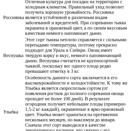
Отличная культура для посадки на территории с
холодным климатом. Правильный уход позволит
получить хорошую урожайность. Россиянка
Россиянка
является устойчивой к различным видам
заболеваний и вредителей. При созревании тыква
окрашена в оранжевый цвет, а по своим вкусовым
качествам немного напоминает дыню.
Этот сорт тыквы неплохо справляется с сильными
перепадами температуры, поэтому прекрасно
подходит для Урала и Сибири. Овощ имеет
Веснушка
твердую корку и вкус, немного напоминающий
дыню. Веснушка считается не крупносортной
тыквой, поскольку вес одного плода редко
превышают отметку в 3 кг.
Особенность данного сорта заключается в его
высокоурожайности и холодостойкости. К тому же
Улыбка является скороспелым сортом (от
появления ростков до полного созревания овоща
проходит не более 100 дней). В результате
огородник получает небольшие плоды (примерно
1,5-2 кг каждый), окрашенные в ярко-оранжевый
Улыбка
цвет. Улыбка может храниться на протяжении
нескольких месяцев, но максимум до января.
Сначала этот сорт выводился в качестве
декоративного растения, что связано с его