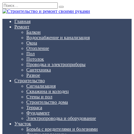
Перейти
Search
к
for:
содержанию
Главная
Ремонт
Балкон
Водоснабжение и канализация
Окна
Отопление
Пол
Потолок
Проводка и электроприборы
Сантехника
Разное
Строительство
Сигнализация
Скважина и колодец
Стены и пол
Строительство дома
Терраса
Фундамент
Электропроводка и оборудование
Участок
Борьба с вредителями и болезнями