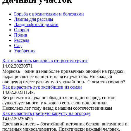
Борьба с вредителями и болезнями
Лампы для рассады
Ландшафтный дизайн
Огород
Полив
Рассада
Сад
Удобрения
Как вырастить морковь в открытом грунте
14.02.2023
0
571
Морковь – один из наиболее привычных овощей на грядках,
выращивают ее на почти на всех участках. Но каждый
овощевод имеет различную урожайность. С чем это связано?
Как вырастить лук эксибишен из семян
14.02.2023
1
1.4к.
Без репчатого лука не обходится ни один огород, сортов
существует много, у каждого есть свои поклонники.
Несколько лет тому назад к нашим соотечественникам
Как вырастить цветную капусту на огороде
14.02.2023
0
455
Цветная капуста – богатейший источник белков, витаминов и
полезных микроэлементов. Практически каждый человек,