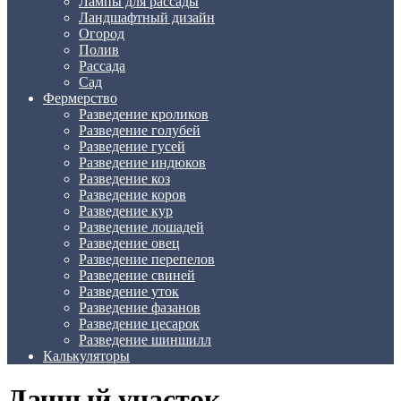
Лампы для рассады
Ландшафтный дизайн
Огород
Полив
Рассада
Сад
Фермерство
Разведение кроликов
Разведение голубей
Разведение гусей
Разведение индюков
Разведение коз
Разведение коров
Разведение кур
Разведение лошадей
Разведение овец
Разведение перепелов
Разведение свиней
Разведение уток
Разведение фазанов
Разведение цесарок
Разведение шиншилл
Калькуляторы
Дачный участок