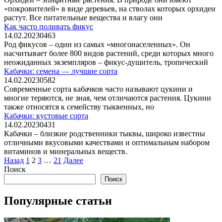
«покровителей» в виде деревьев, на стволах которых орхидеи
растут. Все питательные вещества и влагу они
Как часто поливать фикус
14.02.2023
0
463
Род фикусов – один из самых «многонаселенных». Он
насчитывает более 800 видов растений, среди которых много
неожиданных экземпляров – фикус-душитель, тропический
Кабачки: семена — лучшие сорта
14.02.2023
0
582
Современные сорта кабачков часто называют цукини и
многие теряются, не зная, чем отличаются растения. Цукини
также относятся к семейству тыквенных, но
Кабачки: кустовые сорта
14.02.2023
0
431
Кабачки – близкие родственники тыквы, широко известны
отличными вкусовыми качествами и оптимальным набором
витаминов и минеральных веществ.
Пагинация
Назад
1
2
3
…
21
Далее
записей
Поиск
Поиск
Популярные статьи