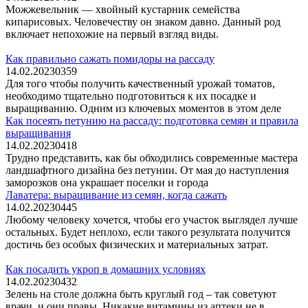
Можжевельник — хвойный кустарник семейства
кипарисовых. Человечеству он знаком давно. Данный род
включает непохожие на первый взгляд виды.
Как правильно сажать помидоры на рассаду
14.02.2023
0
359
Для того чтобы получить качественный урожай томатов,
необходимо тщательно подготовиться к их посадке и
выращиванию. Одним из ключевых моментов в этом деле
Как посеять петунию на рассаду: подготовка семян и правила
выращивания
14.02.2023
0
418
Трудно представить, как бы обходились современные мастера
ландшафтного дизайна без петунии. От мая до наступления
заморозков она украшает поселки и города
Лаватера: выращивание из семян, когда сажать
14.02.2023
0
445
Любому человеку хочется, чтобы его участок выглядел лучше
остальных. Будет неплохо, если такого результата получится
достичь без особых физических и материальных затрат.
Как посадить укроп в домашних условиях
14.02.2023
0
432
Зелень на столе должна быть круглый год – так советуют
врачи, и они правы. Никакие витамины из аптеки не в