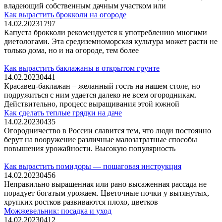
владеющий собственным дачным участком или
Как вырастить брокколи на огороде
14.02.2023
1
797
Капуста брокколи рекомендуется к употреблению многими
диетологами. Эта средиземноморская культура может расти не
только дома, но и на огороде, тем более
Как вырастить баклажаны в открытом грунте
14.02.2023
0
441
Красавец-баклажан – желанный гость на нашем столе, но
подружиться с ним удается далеко не всем огородникам.
Действительно, процесс выращивания этой южной
Как сделать теплые грядки на даче
14.02.2023
0
435
Огородничество в России славится тем, что люди постоянно
берут на вооружение различные малозатратные способы
повышения урожайности. Высокую популярность
Как вырастить помидоры — пошаговая инструкция
14.02.2023
0
456
Неправильно выращенная или рано высаженная рассада не
порадует богатым урожаем. Цветочные почки у вытянутых,
хрупких ростков развиваются плохо, цветков
Можжевельник: посадка и уход
14.02.2023
0
412