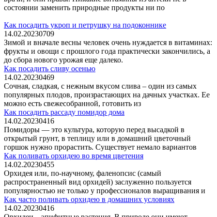
состоянии заменить природные продукты ни по
Как посадить укроп и петрушку на подоконнике
14.02.2023
0
709
Зимой и вначале весны человек очень нуждается в витаминах:
фрукты и овощи с прошлого года практически закончились, а
до сбора нового урожая еще далеко.
Как посадить сливу осенью
14.02.2023
0
469
Сочная, сладкая, с нежным вкусом слива – один из самых
популярных плодов, произрастающих на дачных участках. Ее
можно есть свежесобранной, готовить из
Как посадить рассаду помидор дома
14.02.2023
0
416
Помидоры — это культура, которую перед высадкой в
открытый грунт, в теплицу или в домашний цветочный
горшок нужно прорастить. Существует немало вариантов
Как поливать орхидею во время цветения
14.02.2023
0
455
Орхидея или, по-научному, фаленопсис (самый
распространенный вид орхидей) заслуженно пользуется
популярностью не только у профессионалов выращивания и
Как часто поливать орхидею в домашних условиях
14.02.2023
0
416
Орхидеи – эпифитные растения. В природе они имеют