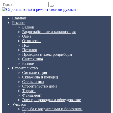
Перейти
Search
к
for:
содержанию
Главная
Ремонт
Балкон
Водоснабжение и канализация
Окна
Отопление
Пол
Потолок
Проводка и электроприборы
Сантехника
Разное
Строительство
Сигнализация
Скважина и колодец
Стены и пол
Строительство дома
Терраса
Фундамент
Электропроводка и оборудование
Участок
Борьба с вредителями и болезнями