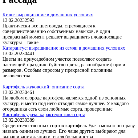
Киви: выращивание в домашних условиях
13.02.2023
2
593
Практически все цветоводы, стремящиеся к
совершенствованию собственных навыков, в один
прекрасный момент решают выращивать плодоносящие
культуры – такие
Катарантус: выращивание из семян в домашних условиях
13.02.2023
0
441
Цветы на приусадебном участке позволяют создать
настоящий праздник: буйство цвета, разнообразие форм и
размеров. Особым спросом у прекрасной половины
человечества
Картофель жуковский: описание сорта
13.02.2023
0
461
На любом огороде картофель является одной из основных
культур, и место под него отводят самое лучшее. У каждого
огородника есть свои любимые сорта, проверенные
Картофель удача: характеристика сорта
13.02.2023
0
389
Среди отечественных сортов картофель Удача можно по праву
назвать одним из лучших. Его чаще других выбирают для
выращивания дачники, и для большинства