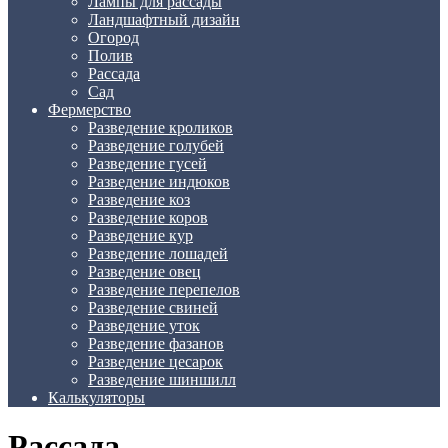
Лампы для рассады
Ландшафтный дизайн
Огород
Полив
Рассада
Сад
Фермерство
Разведение кроликов
Разведение голубей
Разведение гусей
Разведение индюков
Разведение коз
Разведение коров
Разведение кур
Разведение лошадей
Разведение овец
Разведение перепелов
Разведение свиней
Разведение уток
Разведение фазанов
Разведение цесарок
Разведение шиншилл
Калькуляторы
Рассада