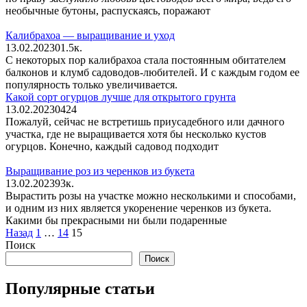
необычные бутоны, распускаясь, поражают
Калибрахоа — выращивание и уход
13.02.2023
0
1.5к.
С некоторых пор калибрахоа стала постоянным обитателем
балконов и клумб садоводов-любителей. И с каждым годом ее
популярность только увеличивается.
Какой сорт огурцов лучше для открытого грунта
13.02.2023
0
424
Пожалуй, сейчас не встретишь приусадебного или дачного
участка, где не выращивается хотя бы несколько кустов
огурцов. Конечно, каждый садовод подходит
Выращивание роз из черенков из букета
13.02.2023
9
3к.
Вырастить розы на участке можно несколькими и способами,
и одним из них является укоренение черенков из букета.
Какими бы прекрасными ни были подаренные
Пагинация
Назад
1
…
14
15
записей
Поиск
Поиск
Популярные статьи