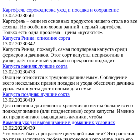
Картофель сорокодневка уход и посадка и сохранение
13.02.2023
0
561
Картофель – один из основных продуктов нашего стола во все
сезоны. Но особенно хорош ранний, первый картофель.
Только есть одна проблема – цены «кусаются».
Капуста Ринда: описание сорта
13.02.2023
0
342
Капуста Ринда, пожалуй, самая популярная капуста среди
фермеров и дачников. Этот сорт капусты неприхотлив в
уходе, даёт отличный урожай и прекрасно подходит
Капуста ранняя: лучшие сорта
13.02.2023
0
478
Овощ не относится к трудновыращиваемым. Соблюдение
всего нескольких правил посадки и ухода обеспечит дачника
урожаем капусты достаточным для семьи.
Капуста поздняя: лучшие сорта
13.02.2023
0
419
Для соления и длительного хранения до весны больше всего
подходят зимние (или позднеспелые) сорта капусты. Именно
их предпочитают выращивать дачники, чтобы
Камелия уход и выращивание в домашних условиях
13.02.2023
0
439
Что может быть прекраснее цветущей камелии? Это растение
по праву заслужило любовь цветоводов всего мира, ведь его