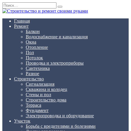
Перейти
Search
к
for:
содержанию
Главная
Ремонт
Балкон
Водоснабжение и канализация
Окна
Отопление
Пол
Потолок
Проводка и электроприборы
Сантехника
Разное
Строительство
Сигнализация
Скважина и колодец
Стены и пол
Строительство дома
Терраса
Фундамент
Электропроводка и оборудование
Участок
Борьба с вредителями и болезнями