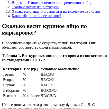
Видео — Пищевая ценность перепелиного яйца
Сколько весит яйцо страуса?
Характеристика яиц страуса и их полезные свойства
Какое яйцо наиболее ценное?
Сколько весит куриное яйцо по
маркировке?
В российской практике существует пять категорий. Они
обладают соответствующей маркировкой.
Таблица 1. Вес куриных яиц по категориям в соответствии
со стандартами ГОСТ-Р
Категория
Вес (гр.)
Условное обозначение
Третья
40
Д3/С3/3
Вторая
50
Д2/С2/2
Первая
60
Д1/С1/1
Отборная
70
ДО/СО/О
Высшая
80 и более
ДВ/СВ/В
Не все понимают, чем разница между буквами С и Д. С