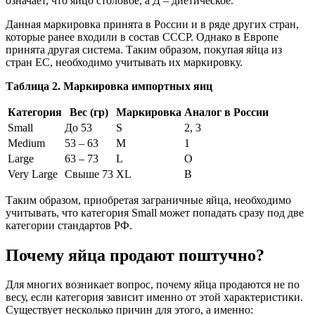
означает, что яйцо столовое, а Д – диетическое.
Данная маркировка принята в России и в ряде других стран,
которые ранее входили в состав СССР. Однако в Европе
принята другая система. Таким образом, покупая яйца из
стран ЕС, необходимо учитывать их маркировку.
Таблица 2. Маркировка импортных яиц
Категория
Вес (гр)
Маркировка
Аналог в России
Small
До 53
S
2, 3
Medium
53 – 63
M
1
Large
63 – 73
L
О
Very Large
Свыше 73
XL
В
Таким образом, приобретая заграничные яйца, необходимо
учитывать, что категория Small может попадать сразу под две
категории стандартов РФ.
Почему яйца продают поштучно?
Для многих возникает вопрос, почему яйца продаются не по
весу, если категория зависит именно от этой характеристики.
Существует несколько причин для этого, а именно: