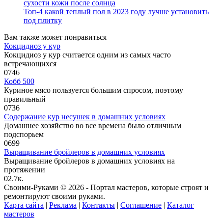
сухости кожи после солнца
Топ-4 какой теплый пол в 2023 году лучше установить
под плитку
Вам также может понравиться
Кокцидиоз у кур
Кокцидиоз у кур считается одним из самых часто
встречающихся
0
746
Кобб 500
Куриное мясо пользуется большим спросом, поэтому
правильный
0
736
Содержание кур несушек в домашних условиях
Домашнее хозяйство во все времена было отличным
подспорьем
0
699
Выращивание бройлеров в домашних условиях
Выращивание бройлеров в домашних условиях на
протяжении
0
2.7к.
Своими-Руками © 2026 - Портал мастеров, которые строят и
ремонтируют своими руками.
Карта сайта
|
Реклама
|
Контакты
|
Соглашение
|
Каталог
мастеров