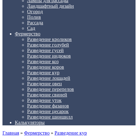
Лампы для рассады
Ландшафтный дизайн
Огород
Полив
Рассада
Сад
Фермерство
Разведение кроликов
Разведение голубей
Разведение гусей
Разведение индюков
Разведение коз
Разведение коров
Разведение кур
Разведение лошадей
Разведение овец
Разведение перепелов
Разведение свиней
Разведение уток
Разведение фазанов
Разведение цесарок
Разведение шиншилл
Калькуляторы
Главная
»
Фермерство
»
Разведение кур